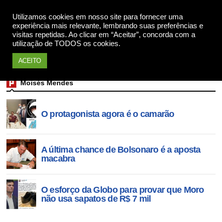
Utilizamos cookies em nosso site para fornecer uma
Apoie
experiência mais relevante, lembrando suas preferências e
visitas repetidas. Ao clicar em “Aceitar”, concorda com a
utilização de TODOS os cookies.
ACEITO
Moisés Mendes
O protagonista agora é o camarão
A última chance de Bolsonaro é a aposta
macabra
O esforço da Globo para provar que Moro
não usa sapatos de R$ 7 mil