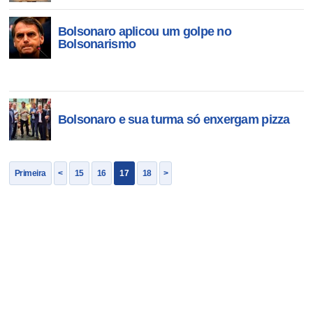
Bolsonaro aplicou um golpe no
Bolsonarismo
Bolsonaro e sua turma só enxergam pizza
Primeira
<
15
16
17
18
>