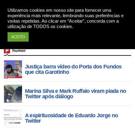
Utilizamos cookies em nosso site para fornecer uma
Apoie
experiência mais relevante, lembrando suas preferências e
visitas repetidas. Ao clicar em “Aceitar”, concorda com a
utilização de TODOS os cookies.
ACEITO
humor
Justiça barra vídeo do Porta dos Fundos
que cita Garotinho
Marina Silva e Mark Ruffalo viram piada no
Twitter após diálogo
A espirituosidade de Eduardo Jorge no
Twitter