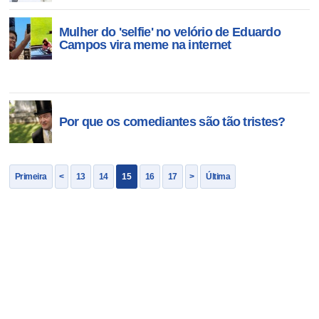
Mulher do 'selfie' no velório de Eduardo
Campos vira meme na internet
Por que os comediantes são tão tristes?
Primeira
<
13
14
15
16
17
>
Última