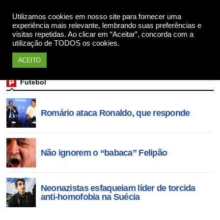
Utilizamos cookies em nosso site para fornecer uma
Apoie
experiência mais relevante, lembrando suas preferências e
visitas repetidas. Ao clicar em “Aceitar”, concorda com a
utilização de TODOS os cookies.
ACEITO
Futebol
Romário ataca Ronaldo, que responde
Não ignorem o “babaca” Felipão
Neonazistas esfaqueiam líder de torcida
anti-homofobia na Suécia