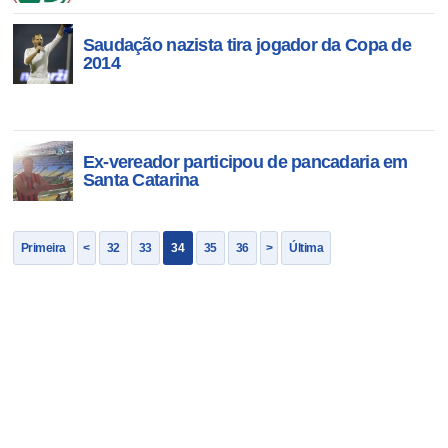
Saudação nazista tira jogador da Copa de
2014
Ex-vereador participou de pancadaria em
Santa Catarina
Primeira
<
32
33
34
35
36
>
Última