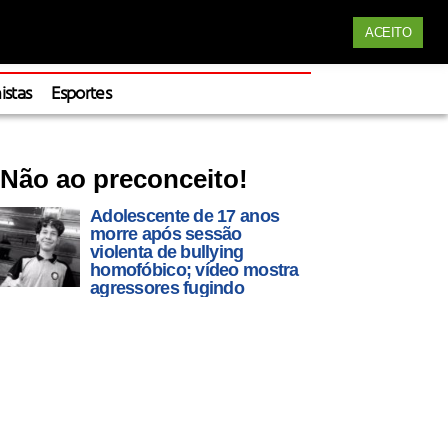
Siga nossas redes
ACEITO
Apoie
istas
Esportes
Não ao preconceito!
Adolescente de 17 anos
morre após sessão
violenta de bullying
homofóbico; vídeo mostra
agressores fugindo