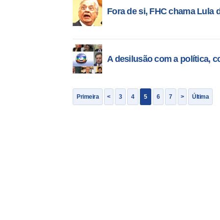
Fora de si, FHC chama Lula d
A desilusão com a política, 
Primeira
<
3
4
5
6
7
>
Última