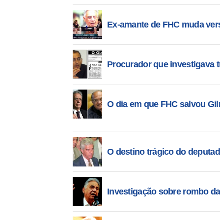
Ex-amante de FHC muda versã
Procurador que investigava 
O dia em que FHC salvou Gi
O destino trágico do deputa
Investigação sobre rombo d