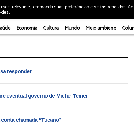
mais relevante, lembrando suas preferências e visitas repetidas. Ao
kies.
aúde
Economia
Cultura
Mundo
Meio ambiene
Colun
isa responder
re eventual governo de Michel Temer
ma conta chamada “Tucano”