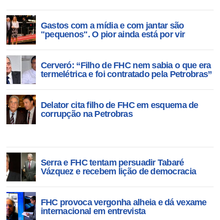
Gastos com a mídia e com jantar são
"pequenos". O pior ainda está por vir
Cerveró: “Filho de FHC nem sabia o que era
termelétrica e foi contratado pela Petrobras”
Delator cita filho de FHC em esquema de
corrupção na Petrobras
Serra e FHC tentam persuadir Tabaré
Vázquez e recebem lição de democracia
FHC provoca vergonha alheia e dá vexame
internacional em entrevista