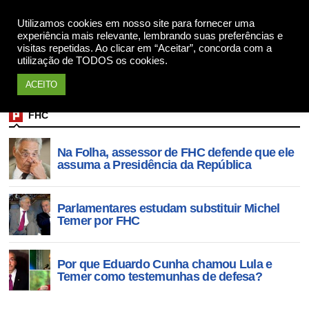
Utilizamos cookies em nosso site para fornecer uma
Apoie
experiência mais relevante, lembrando suas preferências e
visitas repetidas. Ao clicar em “Aceitar”, concorda com a
utilização de TODOS os cookies.
ACEITO
FHC
Na Folha, assessor de FHC defende que ele
assuma a Presidência da República
Parlamentares estudam substituir Michel
Temer por FHC
Por que Eduardo Cunha chamou Lula e
Temer como testemunhas de defesa?