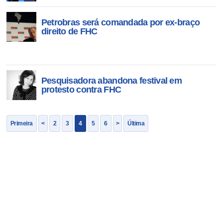
Petrobras será comandada por ex-braço
direito de FHC
Pesquisadora abandona festival em
protesto contra FHC
Primeira
<
2
3
4
5
6
>
Última