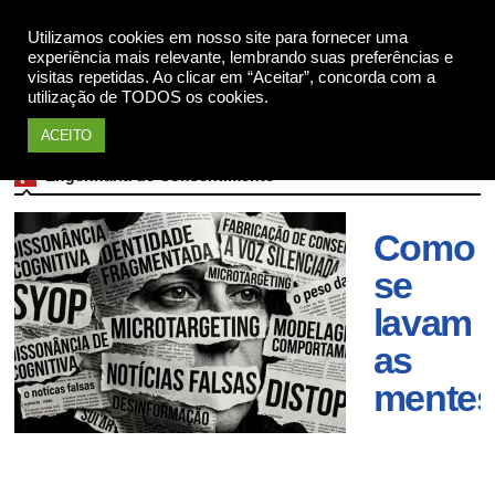
Apoie
Utilizamos cookies em nosso site para fornecer uma
experiência mais relevante, lembrando suas preferências e
visitas repetidas. Ao clicar em “Aceitar”, concorda com a
utilização de TODOS os cookies.
ACEITO
Engenharia de Consentimento
Como
se
lavam
as
mente