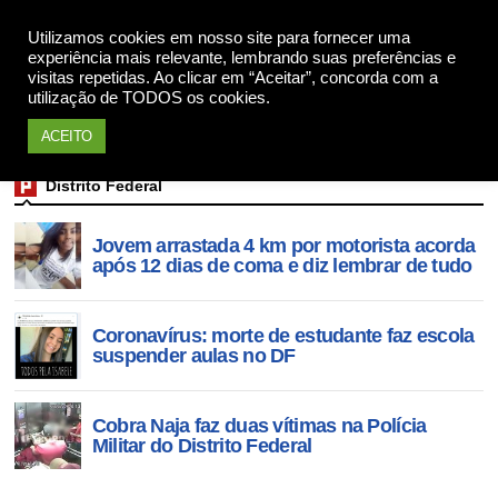
Utilizamos cookies em nosso site para fornecer uma
Apoie
experiência mais relevante, lembrando suas preferências e
visitas repetidas. Ao clicar em “Aceitar”, concorda com a
utilização de TODOS os cookies.
ACEITO
Distrito Federal
Jovem arrastada 4 km por motorista acorda
após 12 dias de coma e diz lembrar de tudo
Coronavírus: morte de estudante faz escola
suspender aulas no DF
Cobra Naja faz duas vítimas na Polícia
Militar do Distrito Federal