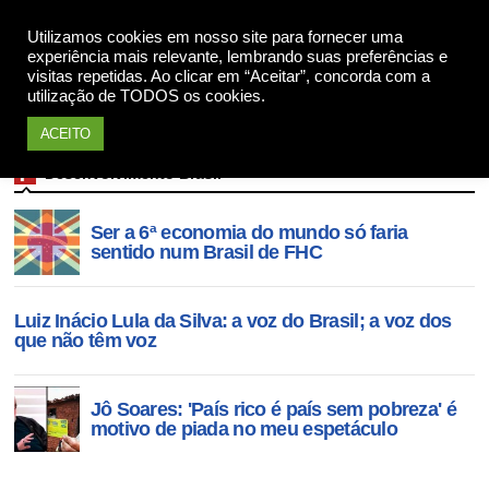
Apoie
Utilizamos cookies em nosso site para fornecer uma
experiência mais relevante, lembrando suas preferências e
visitas repetidas. Ao clicar em “Aceitar”, concorda com a
utilização de TODOS os cookies.
ACEITO
Desenvolvimento Brasil
Ser a 6ª economia do mundo só faria
sentido num Brasil de FHC
Luiz Inácio Lula da Silva: a voz do Brasil; a voz dos
que não têm voz
Jô Soares: 'País rico é país sem pobreza' é
motivo de piada no meu espetáculo