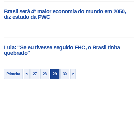
Brasil será 4ª maior economia do mundo em 2050,
diz estudo da PWC
Lula: "Se eu tivesse seguido FHC, o Brasil tinha
quebrado"
Primeira
<
27
28
29
30
>