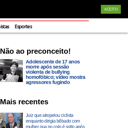
Siga nossas redes
ACEITO
Apoie
istas
Esportes
Não ao preconceito!
Adolescente de 17 anos
morre após sessão
violenta de bullying
homofóbico; vídeo mostra
agressores fugindo
Mais recentes
Juiz que atropelou ciclista
enquanto dirigia bêbado com
mulher nua no colo é solto após