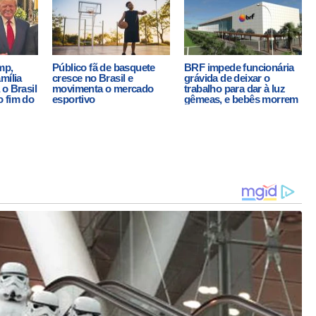
mp,
Público fã de basquete
BRF impede funcionária
mília
cresce no Brasil e
grávida de deixar o
o Brasil
movimenta o mercado
trabalho para dar à luz
 fim do
esportivo
gêmeas, e bebês morrem