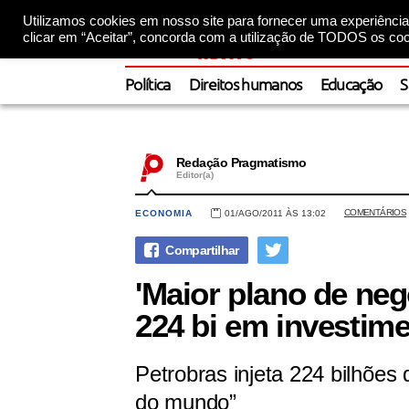
Utilizamos cookies em nosso site para fornecer uma experiência 
clicar em “Aceitar”, concorda com a utilização de TODOS os coo
Política
Direitos humanos
Educação
S
Redação Pragmatismo
Editor(a)
COMENTÁRIOS
ECONOMIA
01/AGO/2011 ÀS 13:02
'Maior plano de ne
224 bi em investim
Petrobras injeta 224 bilhões
do mundo”