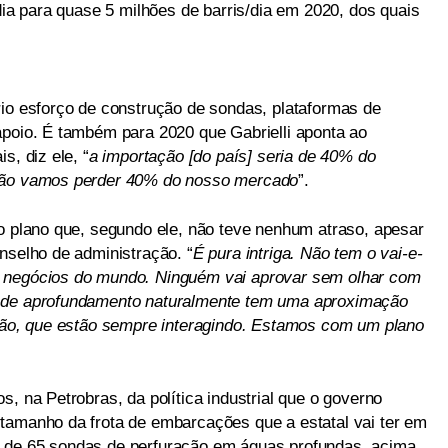
/dia para quase 5 milhões de barris/dia em 2020, dos quais
rio esforço de construção de sondas, plataformas de
apoio. É também para 2020 que Gabrielli aponta ao
s, diz ele, “
a importação [do país] seria de 40% do
 Não vamos perder 40% do nosso mercado
”.
 o plano que, segundo ele, não teve nenhum atraso, apesar
nselho de administração. “
É pura intriga. Não tem o vai-e-
e negócios do mundo. Ninguém vai aprovar sem olhar com
o de aprofundamento naturalmente tem uma aproximação
ação, que estão sempre interagindo. Estamos com um plano
s, na Petrobras, da política industrial que o governo
tamanho da frota de embarcações que a estatal vai ter em
 de 65 sondas de perfuração em águas profundas, acima