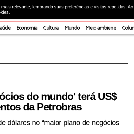
mais relevante, lembrando suas preferências e visitas repetidas. Ao
kies.
aúde
Economia
Cultura
Mundo
Meio ambiene
Colun
gócios do mundo' terá US$
entos da Petrobras
 de dólares no “maior plano de negócios