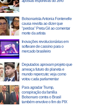
apostas esportivas do zero
Bolsonarista Antonia Fontenelle
causa revolta ao dizer que
"perdoa" Preta Gil ao comentar
morte da artista
Inovações revolucionárias em
software de cassino para o
mercado brasileiro
Deputados aprovam projeto que
ameaça futuro do planeta e
mundo repercute; veja como
votou cada parlamentar
Para agradar Trump,
conspiração da família
Bolsonaro contra o Brasil
também envolve o fim do PIX