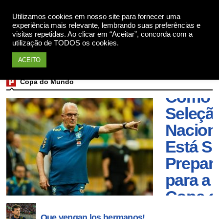
Utilizamos cookies em nosso site para fornecer uma
Apoie
experiência mais relevante, lembrando suas preferências e
visitas repetidas. Ao clicar em “Aceitar”, concorda com a
utilização de TODOS os cookies.
Futebo
ACEITO
Brasile
Copa do Mundo
Como 
Seleçã
Nacion
Está S
Prepar
para a
Copa d
Mundo
Que vengan los hermanos!