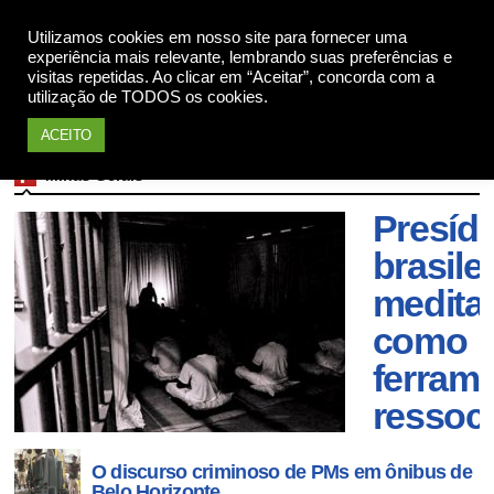
Apoie
Utilizamos cookies em nosso site para fornecer uma
experiência mais relevante, lembrando suas preferências e
visitas repetidas. Ao clicar em “Aceitar”, concorda com a
utilização de TODOS os cookies.
ACEITO
Minas Gerais
Presídi
brasile
medita
como
ferram
ressoci
O discurso criminoso de PMs em ônibus de
Belo Horizonte