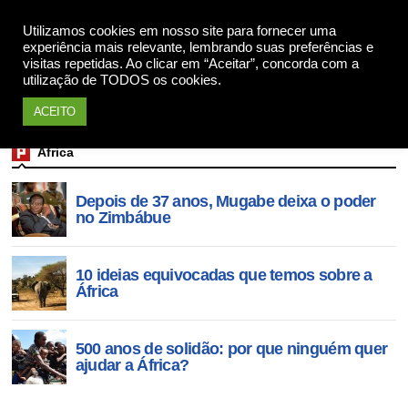
Utilizamos cookies em nosso site para fornecer uma
Apoie
experiência mais relevante, lembrando suas preferências e
visitas repetidas. Ao clicar em “Aceitar”, concorda com a
utilização de TODOS os cookies.
ACEITO
África
Depois de 37 anos, Mugabe deixa o poder
no Zimbábue
10 ideias equivocadas que temos sobre a
África
500 anos de solidão: por que ninguém quer
ajudar a África?