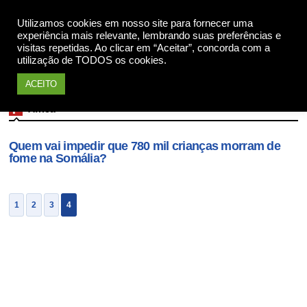
Apoie
Utilizamos cookies em nosso site para fornecer uma
experiência mais relevante, lembrando suas preferências e
visitas repetidas. Ao clicar em “Aceitar”, concorda com a
utilização de TODOS os cookies.
ACEITO
África
Quem vai impedir que 780 mil crianças morram de
fome na Somália?
1
2
3
4