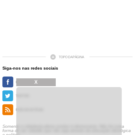
TOPO DA PÁGINA
Siga-nos nas redes sociais
X
FACEBOOK
TWITTER
FEED DE NOTÍCIAS
Somente a cidadania plena conduz à democracia. Não há outra
forma de ser cidadão que não seja através da educação ideológica
e política.