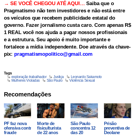
→ SE VOCÊ CHEGOU ATÉ AQUI…
Saiba que o
Pragmatismo não tem investidores e não está entre
os veículos que recebem publicidade estatal do
governo. Fazer jornalismo custa caro. Com apenas R$
1 REAL você nos ajuda a pagar nossos profissionais
e a estrutura. Seu apoio é muito importante e
fortalece a mídia independente. Doe através da chave-
pix:
pragmatismopolitico@gmail.com
Tags
exploração trabalhador
Justiça
Leonardo Sakamoto
Mulheres Violadas
São Paulo
Violência Sexual
Recomendações
PF faz nova
Morte de
São Paulo
Prisão
ofensiva contra
fisiculturista
concentra 12
preventiva de
fraude
de 22 anos
das 20
Deolane