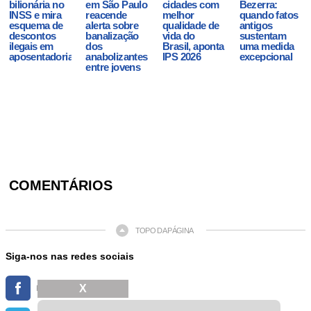
bilionária no
em São Paulo
cidades com
Bezerra:
INSS e mira
reacende
melhor
quando fatos
esquema de
alerta sobre
qualidade de
antigos
descontos
banalização
vida do
sustentam
ilegais em
dos
Brasil, aponta
uma medida
aposentadorias
anabolizantes
IPS 2026
excepcional
entre jovens
COMENTÁRIOS
TOPO DA PÁGINA
Siga-nos nas redes sociais
X
FACEBOOK