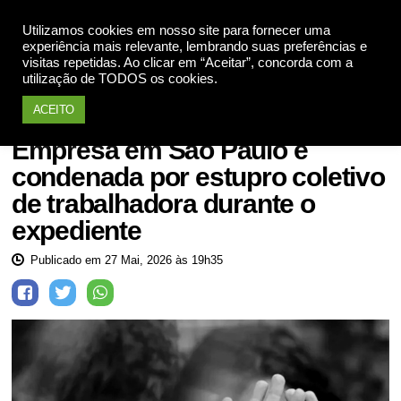
Apoie
Utilizamos cookies em nosso site para fornecer uma
experiência mais relevante, lembrando suas preferências e
visitas repetidas. Ao clicar em “Aceitar”, concorda com a
utilização de TODOS os cookies.
ACEITO
Mulheres violadas
Empresa em São Paulo é
condenada por estupro coletivo
de trabalhadora durante o
expediente
Publicado em 27 Mai, 2026 às 19h35