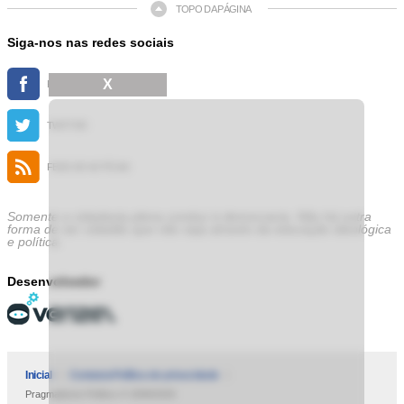
TOPO DA PÁGINA
Siga-nos nas redes sociais
X
FACEBOOK
TWITTER
FEED DE NOTÍCIAS
Somente a cidadania plena conduz à democracia. Não há outra
forma de ser cidadão que não seja através da educação ideológica
e política.
Desenvolvedor
Inicial
Contatos
Política de privacidade
Pragmatismo Político © 2009/2025