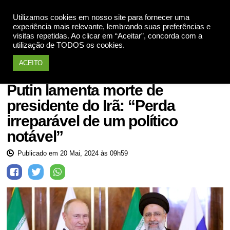
Utilizamos cookies em nosso site para fornecer uma
Apoie
experiência mais relevante, lembrando suas preferências e
visitas repetidas. Ao clicar em “Aceitar”, concorda com a
utilização de TODOS os cookies.
ACEITO
Mundo
Putin lamenta morte de
presidente do Irã: “Perda
irreparável de um político
notável”
Publicado em 20 Mai, 2024 às 09h59