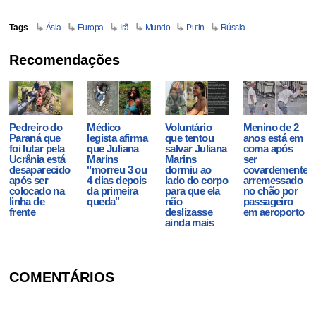
Tags
Ásia
Europa
Irã
Mundo
Putin
Rússia
Recomendações
Pedreiro do
Médico
Voluntário
Menino de 2
Paraná que
legista afirma
que tentou
anos está em
foi lutar pela
que Juliana
salvar Juliana
coma após
Ucrânia está
Marins
Marins
ser
desaparecido
"morreu 3 ou
dormiu ao
covardemente
após ser
4 dias depois
lado do corpo
arremessado
colocado na
da primeira
para que ela
no chão por
linha de
queda"
não
passageiro
frente
deslizasse
em aeroporto
ainda mais
COMENTÁRIOS