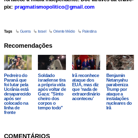
pix:
pragmatismopolitico@gmail.com
Tags
Guerra
Israel
Oriente Médio
Palestina
Recomendações
Pedreiro do
Soldado
Irã reconhece
Benjamin
Paraná que
israelense tira
ataque dos
Netanyahu
foi lutar pela
a própria vida
EUA, mas diz
parabeniza
Ucrânia está
após voltar de
que ‘nada de
Trump por
desaparecido
Gaza: "Sinto
extraordinário
ataque a
após ser
cheiro dos
aconteceu’
instalações
colocado na
corpos o
nucleares do
linha de
tempo todo"
Irã
frente
COMENTÁRIOS