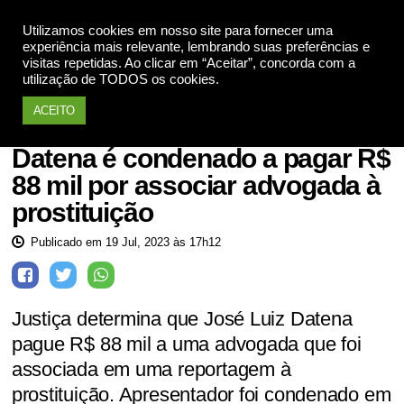
Utilizamos cookies em nosso site para fornecer uma
Apoie
experiência mais relevante, lembrando suas preferências e
visitas repetidas. Ao clicar em “Aceitar”, concorda com a
utilização de TODOS os cookies.
ACEITO
Notícias
Datena é condenado a pagar R$
88 mil por associar advogada à
prostituição
Publicado em 19 Jul, 2023 às 17h12
Justiça determina que José Luiz Datena
pague R$ 88 mil a uma advogada que foi
associada em uma reportagem à
prostituição. Apresentador foi condenado em