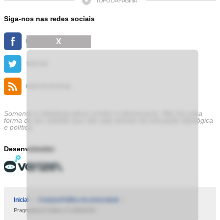
TOPO DA PÁGINA
Siga-nos nas redes sociais
X
FACEBOOK
TWITTER
FEED DE NOTÍCIAS
Somente a cidadania plena conduz à democracia. Não há outra
forma de ser cidadão que não seja através da educação ideológica
e política.
Desenvolvedor
Inicial
Contatos
Política de privacidade
Pragmatismo Político © 2009/2025