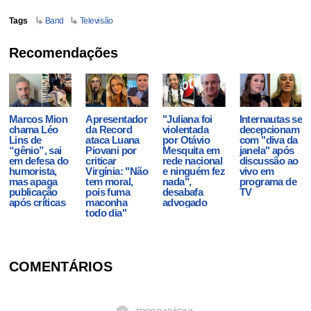
Tags
Band
Televisão
Recomendações
Marcos Mion
Apresentador
"Juliana foi
Internautas se
chama Léo
da Record
violentada
decepcionam
Lins de
ataca Luana
por Otávio
com "diva da
“gênio”, sai
Piovani por
Mesquita em
janela" após
em defesa do
criticar
rede nacional
discussão ao
humorista,
Virgínia: "Não
e ninguém fez
vivo em
mas apaga
tem moral,
nada",
programa de
publicação
pois fuma
desabafa
TV
após críticas
maconha
advogado
todo dia"
COMENTÁRIOS