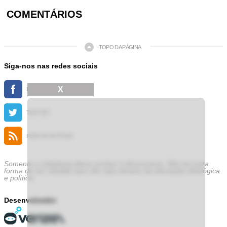
COMENTÁRIOS
TOPO DA PÁGINA
Siga-nos nas redes sociais
X
FACEBOOK
TWITTER
FEED DE NOTÍCIAS
Somente a cidadania plena conduz à democracia. Não há outra
forma de ser cidadão que não seja através da educação ideológica
e política.
Desenvolvedor