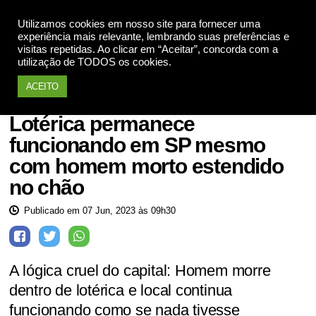
Utilizamos cookies em nosso site para fornecer uma
Apoie
experiência mais relevante, lembrando suas preferências e
visitas repetidas. Ao clicar em “Aceitar”, concorda com a
utilização de TODOS os cookies.
ACEITO
Notícias
Lotérica permanece
funcionando em SP mesmo
com homem morto estendido
no chão
Publicado em 07 Jun, 2023 às 09h30
A lógica cruel do capital: Homem morre
dentro de lotérica e local continua
funcionando como se nada tivesse