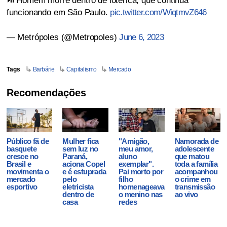
⏯️ Homem morre dentro de lotérica, que continua
funcionando em São Paulo.
pic.twitter.com/WiqtmvZ646
— Metrópoles (@Metropoles)
June 6, 2023
Tags
Barbárie
Capitalismo
Mercado
Recomendações
Público fã de
Mulher fica
"Amigão,
Namorada de
basquete
sem luz no
meu amor,
adolescente
cresce no
Paraná,
aluno
que matou
Brasil e
aciona Copel
exemplar".
toda a família
movimenta o
e é estuprada
Pai morto por
acompanhou
mercado
pelo
filho
o crime em
esportivo
eletricista
homenageava
transmissão
dentro de
o menino nas
ao vivo
casa
redes