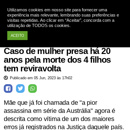
Utilizamos cookies em nosso site para fornecer uma
Apoie
experiência mais relevante, lembrando suas preferências e
visitas repetidas. Ao clicar em “Aceitar”, concorda com a
utilização de TODOS os cookies.
ACEITO
Notícias
Caso de mulher presa há 20
anos pela morte dos 4 filhos
tem reviravolta
Publicado em 05 Jun, 2023 às 17h02
Mãe que já foi chamada de "a pior
assassina em série da Austrália" agora é
descrita como vítima de um dos maiores
erros já registrados na Justiça daquele país.