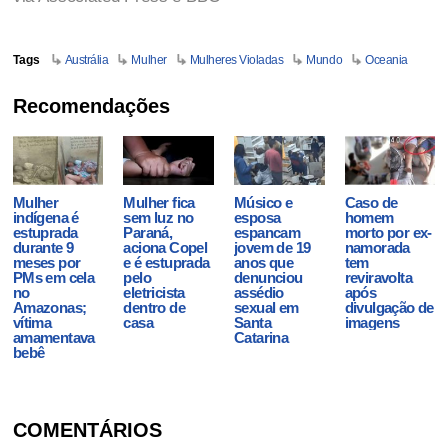
Tags
Austrália
Mulher
Mulheres Violadas
Mundo
Oceania
Recomendações
Mulher
Mulher fica
Músico e
Caso de
indígena é
sem luz no
esposa
homem
estuprada
Paraná,
espancam
morto por ex-
durante 9
aciona Copel
jovem de 19
namorada
meses por
e é estuprada
anos que
tem
PMs em cela
pelo
denunciou
reviravolta
no
eletricista
assédio
após
Amazonas;
dentro de
sexual em
divulgação de
vítima
casa
Santa
imagens
amamentava
Catarina
bebê
COMENTÁRIOS