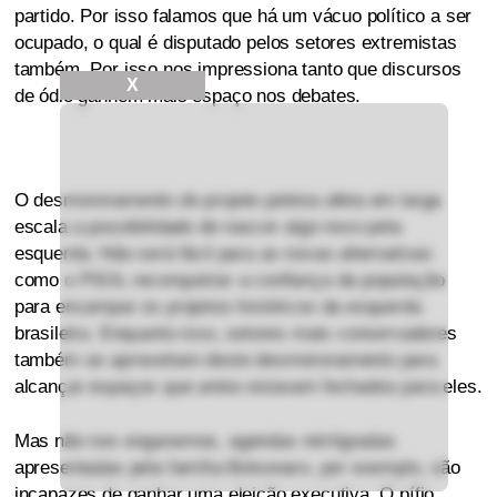
partido. Por isso falamos que há um vácuo político a ser
ocupado, o qual é disputado pelos setores extremistas
também. Por isso nos impressiona tanto que discursos
X
de ódio ganhem mais espaço nos debates.
O desmoronamento do projeto petista afeta em larga
escala a possibilidade de nascer algo novo pela
esquerda. Não será fácil para as novas alternativas
como o PSOL reconquistar a confiança da população
para encampar os projetos históricos da esquerda
brasileira. Enquanto isso, setores mais conservadores
também se aproveitam deste desmoronamento para
alcançar espaços que antes estavam fechados para eles.
Mas não nos enganemos, agendas retrógradas
apresentadas pela família Bolsonaro, por exemplo, são
incapazes de ganhar uma eleição executiva. O pífio