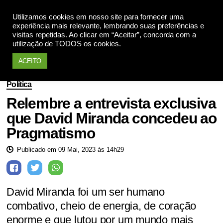
Utilizamos cookies em nosso site para fornecer uma
Apoie
experiência mais relevante, lembrando suas preferências e
visitas repetidas. Ao clicar em “Aceitar”, concorda com a
utilização de TODOS os cookies.
ACEITO
Política
Relembre a entrevista exclusiva
que David Miranda concedeu ao
Pragmatismo
Publicado em 09 Mai, 2023 às 14h29
David Miranda foi um ser humano
combativo, cheio de energia, de coração
enorme e que lutou por um mundo mais