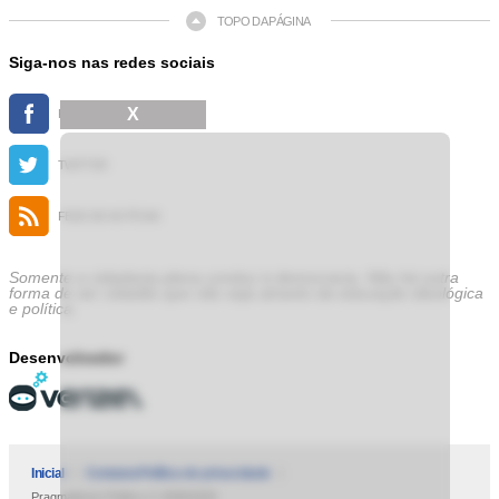
TOPO DA PÁGINA
Siga-nos nas redes sociais
X
FACEBOOK
TWITTER
FEED DE NOTÍCIAS
Somente a cidadania plena conduz à democracia. Não há outra
forma de ser cidadão que não seja através da educação ideológica
e política.
Desenvolvedor
Inicial
Contatos
Política de privacidade
Pragmatismo Político © 2009/2025