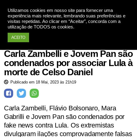
Utilizamos cookies em nosso site para fornecer uma
Apoie
experiência mais relevante, lembrando suas preferências e
visitas repetidas. Ao clicar em “Aceitar”, concorda com a
utilização de TODOS os cookies.
ACEITO
Notícias
Carla Zambelli e Jovem Pan são
condenados por associar Lula à
morte de Celso Daniel
Publicado em 18 Mai, 2023 às 21h19
Carla Zambelli, Flávio Bolsonaro, Mara
Gabrilli e Jovem Pan são condenados por
fake news contra Lula. Os extremistas
divulgaram ilações comprovadamente falsas