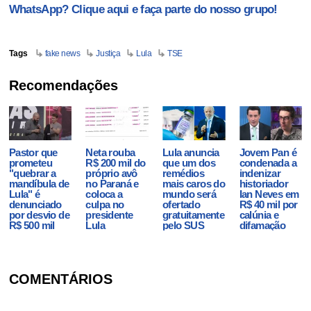
WhatsApp? Clique aqui e faça parte do nosso grupo!
Tags
fake news
Justiça
Lula
TSE
Recomendações
Pastor que
Neta rouba
Lula anuncia
Jovem Pan é
prometeu
R$ 200 mil do
que um dos
condenada a
"quebrar a
próprio avô
remédios
indenizar
mandíbula de
no Paraná e
mais caros do
historiador
Lula" é
coloca a
mundo será
Ian Neves em
denunciado
culpa no
ofertado
R$ 40 mil por
por desvio de
presidente
gratuitamente
calúnia e
R$ 500 mil
Lula
pelo SUS
difamação
COMENTÁRIOS