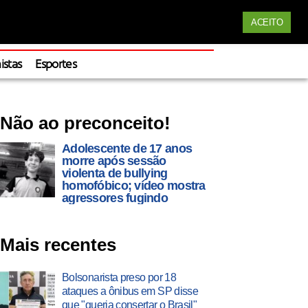
Siga nossas redes
ACEITO
Apoie
istas
Esportes
Não ao preconceito!
Adolescente de 17 anos
morre após sessão
violenta de bullying
homofóbico; vídeo mostra
agressores fugindo
Mais recentes
Bolsonarista preso por 18
ataques a ônibus em SP disse
que "queria consertar o Brasil"