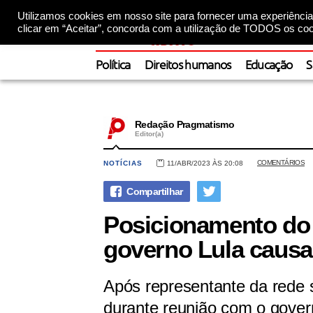
Utilizamos cookies em nosso site para fornecer uma experiência 
clicar em “Aceitar”, concorda com a utilização de TODOS os coo
Política
Direitos humanos
Educação
S
Redação Pragmatismo
Editor(a)
COMENTÁRIOS
NOTÍCIAS
11/ABR/2023 ÀS 20:08
Posicionamento do 
governo Lula causa
Após representante da rede 
durante reunião com o govern