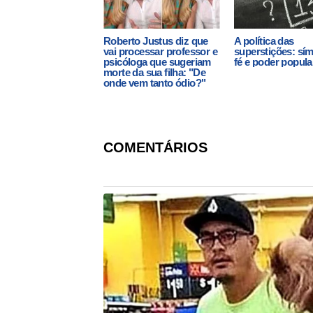
Roberto Justus diz que
A política das
vai processar professor e
superstições: sí
psicóloga que sugeriam
fé e poder popula
morte da sua filha: "De
onde vem tanto ódio?"
COMENTÁRIOS