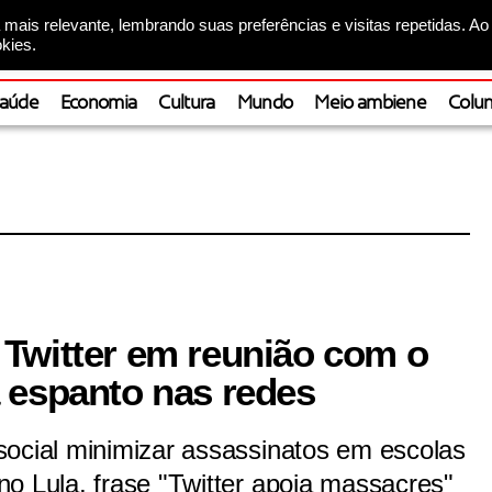
mais relevante, lembrando suas preferências e visitas repetidas. Ao
kies.
aúde
Economia
Cultura
Mundo
Meio ambiene
Colun
Twitter em reunião com o
 espanto nas redes
social minimizar assassinatos em escolas
o Lula, frase "Twitter apoia massacres"