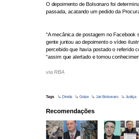
O depoimento de Bolsonaro foi determin
passada, acatando um pedido da Procura
“A mecânica de postagem no Facebook se
gente juntou ao depoimento o vídeo ilus
percebido que havia postado o referido c
“assim que alertado e tomou conhecimen
via RBA
Tags
Direita
Golpe
Jair Bolsonaro
Justiça
Recomendações