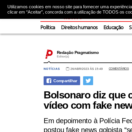
Utilizamos cookies em nosso site para fornecer uma experiência 
clicar em “Aceitar”, concorda com a utilização de TODOS os coo
Política
Direitos humanos
Educação
S
Redação Pragmatismo
Editor(a)
COMENTÁRIOS
NOTÍCIAS
26/ABR/2023 ÀS 15:49
Bolsonaro diz que 
vídeo com fake news
Em depoimento à Polícia Fed
postou fake news golpista “