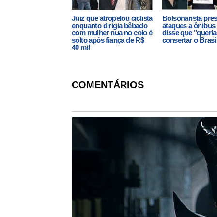
Juiz que atropelou ciclista
Bolsonarista pres
enquanto dirigia bêbado
ataques a ônibus
com mulher nua no colo é
disse que "queria
solto após fiança de R$
consertar o Brasi
40 mil
COMENTÁRIOS