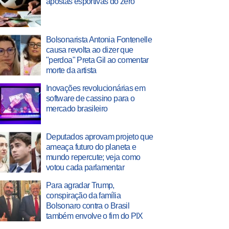
apostas esportivas do zero
Bolsonarista Antonia Fontenelle
causa revolta ao dizer que
"perdoa" Preta Gil ao comentar
morte da artista
Inovações revolucionárias em
software de cassino para o
mercado brasileiro
Deputados aprovam projeto que
ameaça futuro do planeta e
mundo repercute; veja como
votou cada parlamentar
Para agradar Trump,
conspiração da família
Bolsonaro contra o Brasil
também envolve o fim do PIX