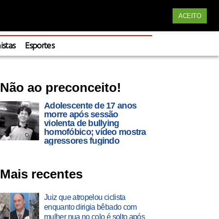
Siga nossas redes
ACEITO
Apoie
istas
Esportes
Não ao preconceito!
Adolescente de 17 anos
morre após sessão
violenta de bullying
homofóbico; vídeo mostra
agressores fugindo
Mais recentes
Juiz que atropelou ciclista
enquanto dirigia bêbado com
mulher nua no colo é solto após