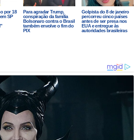
o por 18
Para agradar Trump,
Golpista do 8 de janeiro
 em SP
conspiração da família
percorreu cinco países
Bolsonaro contra o Brasil
antes de ser presa nos
l"
também envolve o fim do
EUA e entregue às
PIX
autoridades brasileiras