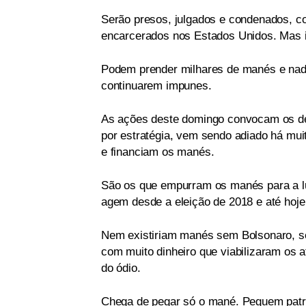
Serão presos, julgados e condenados, c
encarcerados nos Estados Unidos. Mas i
Podem prender milhares de manés e nada 
continuarem impunes.
As ações deste domingo convocam os def
por estratégia, vem sendo adiado há mui
e financiam os manés.
São os que empurram os manés para a lu
agem desde a eleição de 2018 e até hoj
Nem existiriam manés sem Bolsonaro, se
com muito dinheiro que viabilizaram os 
do ódio.
Chega de pegar só o mané. Peguem patri