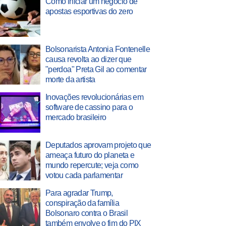
Como iniciar um negócio de
apostas esportivas do zero
Bolsonarista Antonia Fontenelle
causa revolta ao dizer que
"perdoa" Preta Gil ao comentar
morte da artista
Inovações revolucionárias em
software de cassino para o
mercado brasileiro
Deputados aprovam projeto que
ameaça futuro do planeta e
mundo repercute; veja como
votou cada parlamentar
Para agradar Trump,
conspiração da família
Bolsonaro contra o Brasil
também envolve o fim do PIX