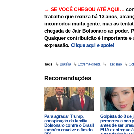
→ SE VOCÊ CHEGOU ATÉ AQUI…
con
trabalho que realiza há 13 anos, alc
incomodou muita gente, mas as tentati
chegada de Jair Bolsonaro ao poder. Po
Qualquer contribuição é importante e a
expressão.
Clique aqui e apoie!
Tags
Brasília
Extrema-direita
Fascismo
Go
Recomendações
Para agradar Trump,
Golpista do 8 de 
conspiração da família
percorreu cinco 
Bolsonaro contra o Brasil
antes de ser pres
também envolve o fim do
EUA e entregue à