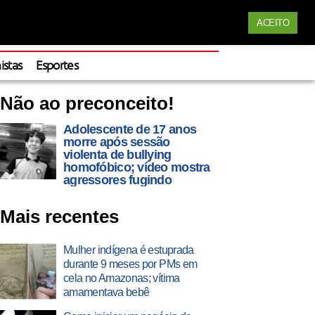
Siga nossas redes
ACEITO
Apoie
istas
Esportes
Não ao preconceito!
Adolescente de 17 anos
morre após sessão
violenta de bullying
homofóbico; vídeo mostra
agressores fugindo
Mais recentes
Mulher indígena é estuprada
durante 9 meses por PMs em
cela no Amazonas; vítima
amamentava bebê