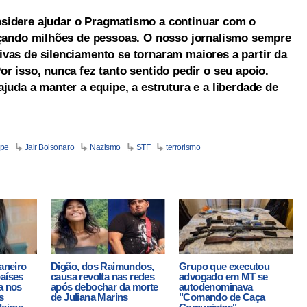
sidere ajudar o Pragmatismo a continuar com o
ançando milhões de pessoas. O nosso jornalismo sempre
vas de silenciamento se tornaram maiores a partir da
r isso, nunca fez tanto sentido pedir o seu apoio.
juda a manter a equipe, a estrutura e a liberdade de
lpe
Jair Bolsonaro
Nazismo
STF
terrorismo
janeiro
Digão, dos Raimundos,
Grupo que executou
países
causa revolta nas redes
advogado em MT se
a nos
após debochar da morte
autodenominava
s
de Juliana Marins
"Comando de Caça