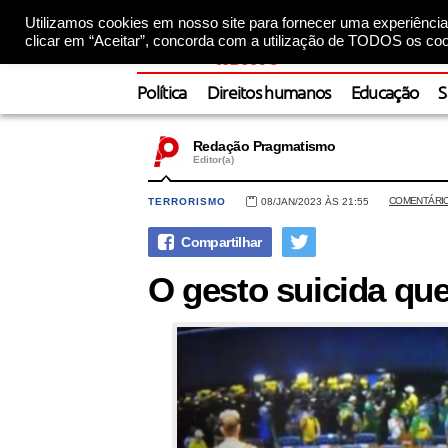
Utilizamos cookies em nosso site para fornecer uma experiência 
clicar em “Aceitar”, concorda com a utilização de TODOS os coo
Política
Direitos humanos
Educação
S
Redação Pragmatismo
Editor(a)
COMENTÁRI
TERRORISMO
08/JAN/2023 ÀS 21:55
O gesto suicida que