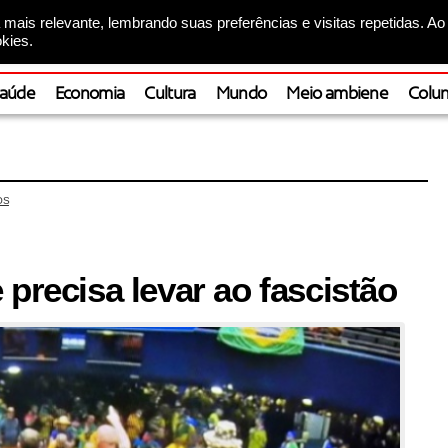
mais relevante, lembrando suas preferências e visitas repetidas. Ao
kies.
aúde
Economia
Cultura
Mundo
Meio ambiene
Colun
OS
 precisa levar ao fascistão