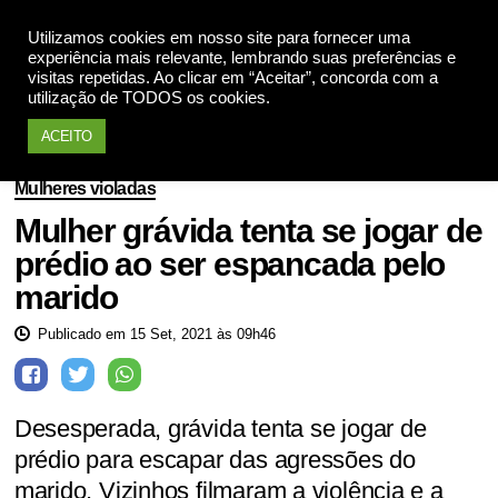
Utilizamos cookies em nosso site para fornecer uma
Apoie
experiência mais relevante, lembrando suas preferências e
visitas repetidas. Ao clicar em “Aceitar”, concorda com a
utilização de TODOS os cookies.
ACEITO
Mulheres violadas
Mulher grávida tenta se jogar de
prédio ao ser espancada pelo
marido
Publicado em 15 Set, 2021 às 09h46
Desesperada, grávida tenta se jogar de
prédio para escapar das agressões do
marido. Vizinhos filmaram a violência e a