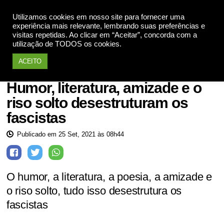
Utilizamos cookies em nosso site para fornecer uma
Apoie
experiência mais relevante, lembrando suas preferências e
visitas repetidas. Ao clicar em “Aceitar”, concorda com a
utilização de TODOS os cookies.
ACEITO
Esquerda
Humor, literatura, amizade e o
riso solto desestruturam os
fascistas
Publicado em 25 Set, 2021 às 08h44
O humor, a literatura, a poesia, a amizade e
o riso solto, tudo isso desestrutura os
fascistas