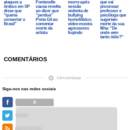
ataques a
Fontenelle
morre após
que vai
ônibus em SP
causa revolta
sessão
processar
disse que
ao dizer que
violenta de
professor e
"queria
"perdoa"
bullying
psicóloga que
consertar o
Preta Gil ao
homofóbico;
sugeriam
Brasil"
comentar
vídeo mostra
morte da sua
morte da
agressores
filha: "De
artista
fugindo
onde vem
tanto ódio?"
COMENTÁRIOS
TOPO DA PÁGINA
Siga-nos nas redes sociais
X
FACEBOOK
TWITTER
FEED DE NOTÍCIAS