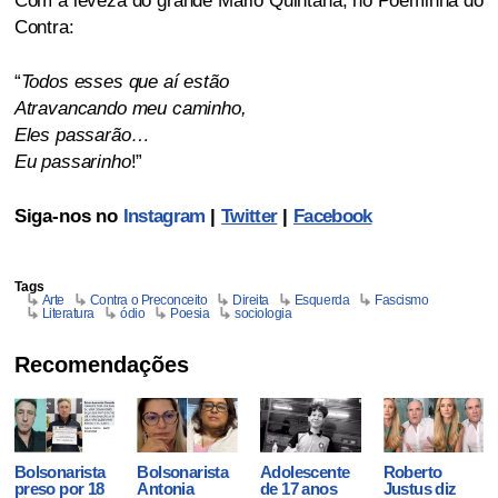
Com a leveza do grande Mário Quintana, no Poeminha do
Contra:
“
Todos esses que aí estão
Atravancando meu caminho,
Eles passarão…
Eu passarinho
!”
Siga-nos no
Instagram
|
Twitter
|
Facebook
Tags
Arte
Contra o Preconceito
Direita
Esquerda
Fascismo
Literatura
ódio
Poesia
sociologia
Recomendações
Bolsonarista
Bolsonarista
Adolescente
Roberto
preso por 18
Antonia
de 17 anos
Justus diz