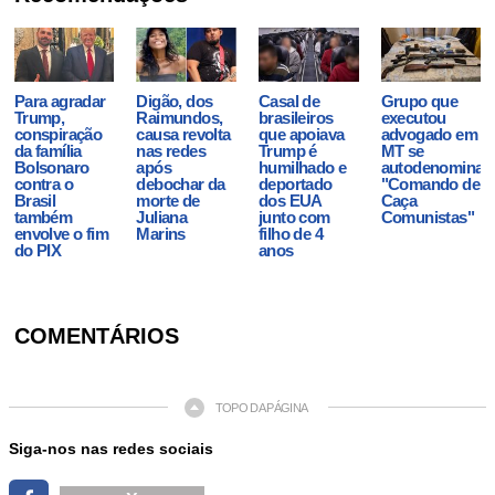
Para agradar
Digão, dos
Casal de
Grupo que
Trump,
Raimundos,
brasileiros
executou
conspiração
causa revolta
que apoiava
advogado em
da família
nas redes
Trump é
MT se
Bolsonaro
após
humilhado e
autodenominav
contra o
debochar da
deportado
"Comando de
Brasil
morte de
dos EUA
Caça
também
Juliana
junto com
Comunistas"
envolve o fim
Marins
filho de 4
do PIX
anos
COMENTÁRIOS
TOPO DA PÁGINA
Siga-nos nas redes sociais