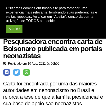
Utilizamos cookies em nosso site para fornecer uma
Apoie
experiência mais relevante, lembrando suas preferências e
visitas repetidas. Ao clicar em “Aceitar”, concorda com a
utilização de TODOS os cookies.
ACEITO
Jair Bolsonaro
Pesquisadora encontra carta de
Bolsonaro publicada em portais
neonazistas
Publicado em 10 Ago, 2021 às 08h00
Carta foi encontrada por uma das maiores
autoridades em nenonazismo no Brasil e
reforça a tese de que a família presidencial e
sua base de apoio são neonazistas