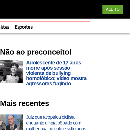
Siga nossas redes
ACEITO
Apoie
istas
Esportes
Não ao preconceito!
Adolescente de 17 anos
morre após sessão
violenta de bullying
homofóbico; vídeo mostra
agressores fugindo
Mais recentes
Juiz que atropelou ciclista
enquanto dirigia bêbado com
mulher nua no colo é solto após