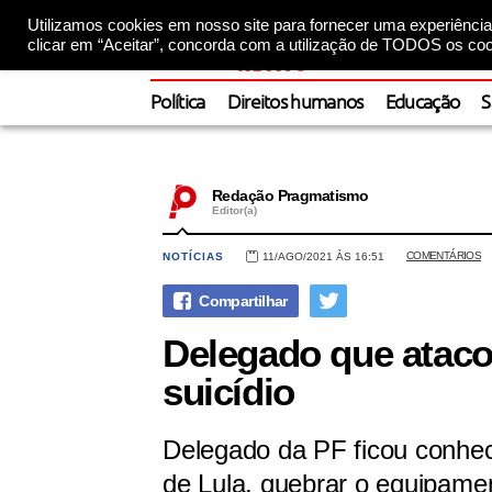
Utilizamos cookies em nosso site para fornecer uma experiência 
clicar em “Aceitar”, concorda com a utilização de TODOS os coo
Política
Direitos humanos
Educação
S
Redação Pragmatismo
Editor(a)
COMENTÁRIOS
NOTÍCIAS
11/AGO/2021 ÀS 16:51
Delegado que atacou
suicídio
Delegado da PF ficou conhec
de Lula, quebrar o equipamen