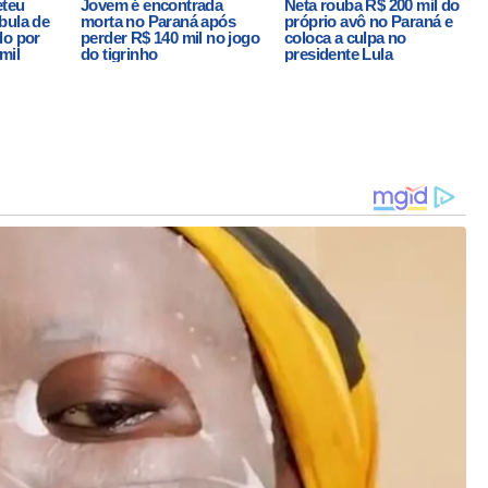
eteu
Jovem é encontrada
Neta rouba R$ 200 mil do
bula de
morta no Paraná após
próprio avô no Paraná e
do por
perder R$ 140 mil no jogo
coloca a culpa no
mil
do tigrinho
presidente Lula