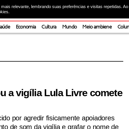
mais relevante, lembrando suas preferências e visitas repetidas. Ao
kies.
aúde
Economia
Cultura
Mundo
Meio ambiene
Colun
 a vigília Lula Livre comete
ido por agredir fisicamente apoiadores
to de som da vigília e grafar o nome de