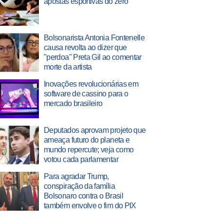
apostas esportivas do zero
Bolsonarista Antonia Fontenelle
causa revolta ao dizer que
"perdoa" Preta Gil ao comentar
morte da artista
Inovações revolucionárias em
software de cassino para o
mercado brasileiro
Deputados aprovam projeto que
ameaça futuro do planeta e
mundo repercute; veja como
votou cada parlamentar
Para agradar Trump,
conspiração da família
Bolsonaro contra o Brasil
também envolve o fim do PIX