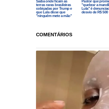
Saiba onde ficam as
Pastor que prom
terras raras brasileiras
"quebrar a mandí
cobiçadas por Trump e
Lula" é denuncia
que Lula disse que
desvio de R$ 500 
"ninguém mete a mão"
COMENTÁRIOS