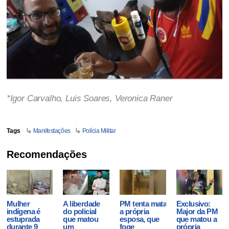
*Igor Carvalho, Luis Soares, Veronica Raner
Tags
Manifestações
Polícia Militar
Recomendações
Mulher
A liberdade
PM tenta matar
Exclusivo:
indígena é
do policial
a própria
Major da PM
estuprada
que matou
esposa, que
que matou a
durante 9
um
foge
própria