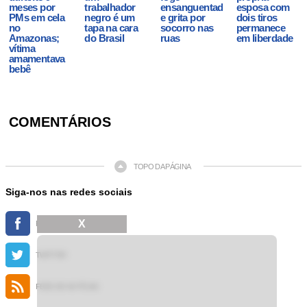
meses por
trabalhador
ensanguentada
esposa com
PMs em cela
negro é um
e grita por
dois tiros
no
tapa na cara
socorro nas
permanece
Amazonas;
do Brasil
ruas
em liberdade
vítima
amamentava
bebê
COMENTÁRIOS
TOPO DA PÁGINA
Siga-nos nas redes sociais
X
FACEBOOK
TWITTER
FEED DE NOTÍCIAS