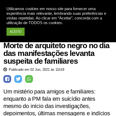
Utilizamos cookies em nosso site para fornecer uma
Apoie
experiência mais relevante, lembrando suas preferências e
visitas repetidas. Ao clicar em “Aceitar”, concorda com a
utilização de TODOS os cookies.
ACEITO
Notícias
Morte de arquiteto negro no dia
das manifestações levanta
suspeita de familiares
Publicado em 02 Jun, 2021 às 11h19
Um mistério para amigos e familiares:
enquanto a PM fala em suicídio antes
mesmo do início das investigações,
depoimentos, últimas mensagens e indícios