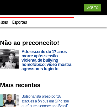
Siga nossas redes
ACEITO
Apoie
istas
Esportes
Não ao preconceito!
Adolescente de 17 anos
morre após sessão
violenta de bullying
homofóbico; vídeo mostra
agressores fugindo
Mais recentes
Bolsonarista preso por 18
ataques a ônibus em SP disse
que "queria consertar o Brasil"