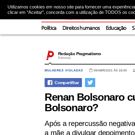
Utilizamos cookies em nosso site para fornecer uma experiência 
clicar em “Aceitar”, concorda com a utilização de TODOS os coo
Política
Direitos humanos
Educação
S
Redação Pragmatismo
Editor(a)
C
MULHERES VIOLADAS
06/ABR/2021 ÀS 18:00
Renan Bolsonaro cus
Bolsonaro?
Após a repercussão negativa
a mãe a divulgar depoimento