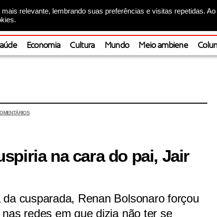
mais relevante, lembrando suas preferências e visitas repetidas. Ao
kies.
aúde
Economia
Cultura
Mundo
Meio ambiene
Colun
OMENTÁRIOS
piria na cara do pai, Jair
 da cusparada, Renan Bolsonaro forçou
 nas redes em que dizia não ter se