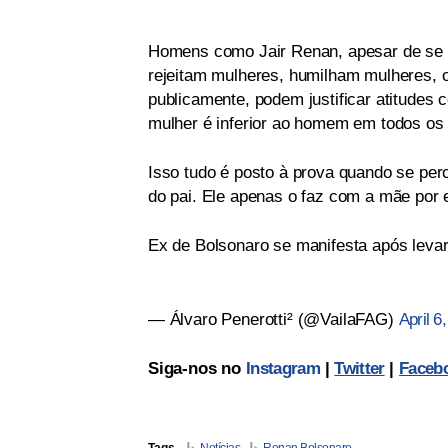
Homens como Jair Renan, apesar de se 
rejeitam mulheres, humilham mulheres,
publicamente, podem justificar atitudes 
mulher é inferior ao homem em todos os a
Isso tudo é posto à prova quando se per
do pai. Ele apenas o faz com a mãe por e
Ex de Bolsonaro se manifesta após levar
— Álvaro Penerotti² (@VailaFAG)
April 6
Siga-nos no
Instagram
|
Twitter
|
Faceb
Tags
Notícias
Renan Bolsonaro