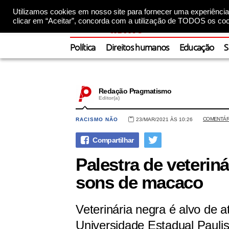
Utilizamos cookies em nosso site para fornecer uma experiência 
clicar em “Aceitar”, concorda com a utilização de TODOS os coo
Política
Direitos humanos
Educação
S
Redação Pragmatismo
Editor(a)
COMENTÁR
RACISMO NÃO
23/MAR/2021 ÀS 10:26
Palestra de veterin
sons de macaco
Veterinária negra é alvo de a
Universidade Estadual Paulis