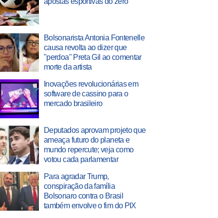
apostas esportivas do zero
Bolsonarista Antonia Fontenelle
causa revolta ao dizer que
"perdoa" Preta Gil ao comentar
morte da artista
Inovações revolucionárias em
software de cassino para o
mercado brasileiro
Deputados aprovam projeto que
ameaça futuro do planeta e
mundo repercute; veja como
votou cada parlamentar
Para agradar Trump,
conspiração da família
Bolsonaro contra o Brasil
também envolve o fim do PIX