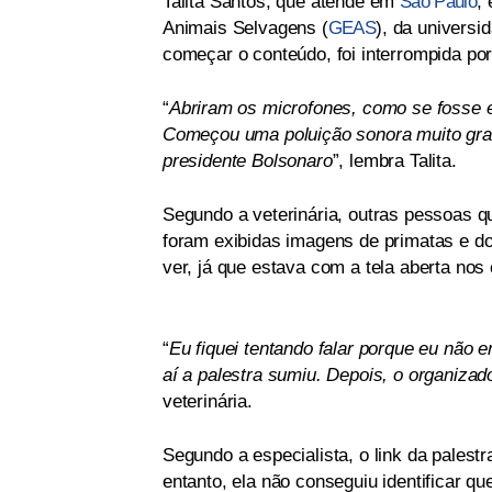
Talita Santos, que atende em
São Paulo
,
Animais Selvagens (
GEAS
), da universi
começar o conteúdo, foi interrompida po
“
Abriram os microfones, como se fosse 
Começou uma poluição sonora muito gran
presidente Bolsonaro
”, lembra Talita.
Segundo a veterinária, outras pessoas
foram exibidas imagens de primatas e do
ver, já que estava com a tela aberta no
“
Eu fiquei tentando falar porque eu não 
aí a palestra sumiu. Depois, o organizado
veterinária.
Segundo a especialista, o link da palest
entanto, ela não conseguiu identificar q