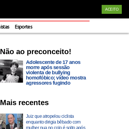
Siga nossas redes
ACEITO
Apoie
istas
Esportes
Não ao preconceito!
Adolescente de 17 anos
morre após sessão
violenta de bullying
homofóbico; vídeo mostra
agressores fugindo
Mais recentes
Juiz que atropelou ciclista
enquanto dirigia bêbado com
mulher nua no colo é solto após