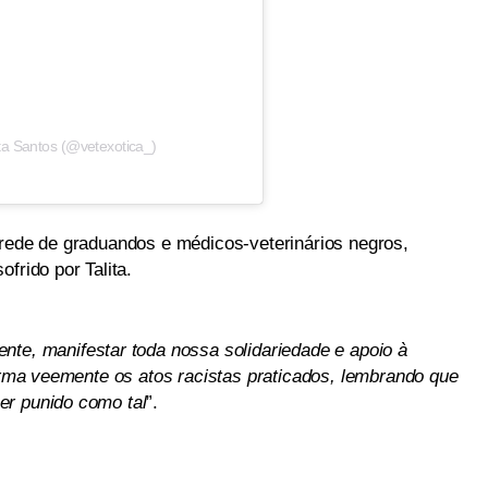
ta Santos (@vetexotica_)
 rede de graduandos e médicos-veterinários negros,
frido por Talita.
nte, manifestar toda nossa solidariedade e apoio à
forma veemente os atos racistas praticados, lembrando que
er punido como tal
”.