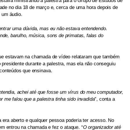
 estava ministrando a palestra para o Grupo de Estudos de
dade no dia 18 de março e, cerca de uma hora depois de
r um áudio.
entrar uma dúvida, mas eu não estava entendendo.
de, barulho, música, sons de primatas, falas do
 que estavam na chamada de vídeo relataram que também
 presidente durante a palestra, mas ela não conseguiu
s conteúdos que ensinava.
entendia, achei até que fosse um vírus do meu computador,
r me falou que a palestra tinha sido invadida
”, conta a
ra era aberto e qualquer pessoa poderia ter acesso. No
uem entrou na chamada e fez o ataque. “
O organizador até