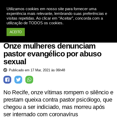
Utilizamos cookies em nosso site para fornecer uma
Apoie
experiência mais relevante, lembrando suas preferências e
visitas repetidas. Ao clicar em “Aceitar”, concorda com a
utilização de TODOS os cookies.
ACEITO
Mulheres violadas
Onze mulheres denunciam
pastor evangélico por abuso
sexual
Publicado em 17 Mar, 2021 às 06h48
No Recife, onze vítimas rompem o silêncio e
prestam queixa contra pastor psicólogo, que
chegou a ser indiciado, mas morreu após
ser internado com coronavírus