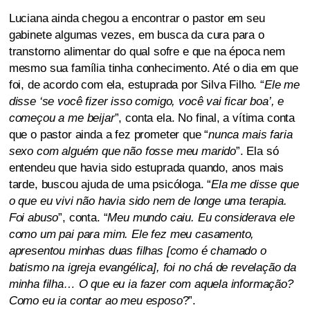
Luciana ainda chegou a encontrar o pastor em seu
gabinete algumas vezes, em busca da cura para o
transtorno alimentar do qual sofre e que na época nem
mesmo sua família tinha conhecimento. Até o dia em que
foi, de acordo com ela, estuprada por Silva Filho. “
Ele me
disse ‘se você fizer isso comigo, você vai ficar boa’, e
começou a me beijar
”, conta ela. No final, a vítima conta
que o pastor ainda a fez prometer que “
nunca mais faria
sexo com alguém que não fosse meu marido
”. Ela só
entendeu que havia sido estuprada quando, anos mais
tarde, buscou ajuda de uma psicóloga. “
Ela me disse que
o que eu vivi não havia sido nem de longe uma terapia.
Foi abuso
”, conta. “
Meu mundo caiu. Eu considerava ele
como um pai para mim. Ele fez meu casamento,
apresentou minhas duas filhas [como é chamado o
batismo na igreja evangélica], foi no chá de revelação da
minha filha… O que eu ia fazer com aquela informação?
Como eu ia contar ao meu esposo
?”.