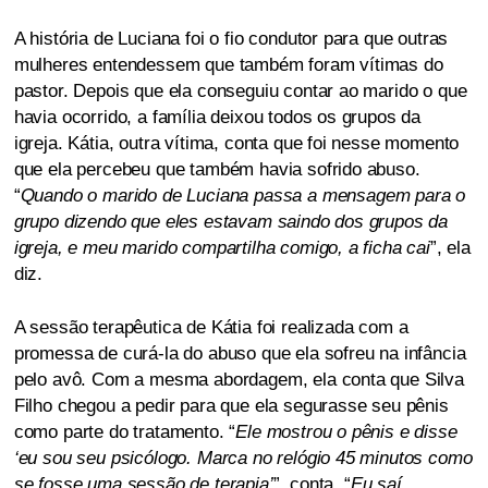
A história de Luciana foi o fio condutor para que outras
mulheres entendessem que também foram vítimas do
pastor. Depois que ela conseguiu contar ao marido o que
havia ocorrido, a família deixou todos os grupos da
igreja. Kátia, outra vítima, conta que foi nesse momento
que ela percebeu que também havia sofrido abuso.
“
Quando o marido de Luciana passa a mensagem para o
grupo dizendo que eles estavam saindo dos grupos da
igreja, e meu marido compartilha comigo, a ficha cai
”, ela
diz.
A sessão terapêutica de Kátia foi realizada com a
promessa de curá-la do abuso que ela sofreu na infância
pelo avô. Com a mesma abordagem, ela conta que Silva
Filho chegou a pedir para que ela segurasse seu pênis
como parte do tratamento. “
Ele mostrou o pênis e disse
‘eu sou seu psicólogo. Marca no relógio 45 minutos como
se fosse uma sessão de terapia’
”, conta. “
Eu saí