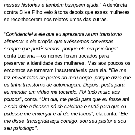
nessas historias e também busquem ajuda
.” A denúncia
contra Silva Filho veio à tona depois que essas mulheres
se reconheceram nos relatos umas das outras.
“
Confidenciei a ele que eu apresentava um transtorno
alimentar e ele propôs que tivéssemos conversas
sempre que pudéssemos, porque ele era psicólogo
”,
conta Luciana ―os nomes foram trocados para
preservar a identidade das mulheres. Mas aos poucos os
encontros se tornaram insustentáveis para ela. “
Ele me
fez enviar fotos de partes do meu corpo, porque dizia que
eu tinha transtorno de autoimagem. Depois, pediu para
eu mandar um vídeo me tocando. Foi tudo muito aos
poucos
”, conta. “
Um dia, me pediu para que eu fosse até
a sala dele e ficasse só de calcinha e sutiã para que eu
pudesse me enxergar e aí ele me tocou
”, ela conta. “
Ele
me disse ‘transgrida aqui comigo, sou seu pastor e sou
seu psicólogo
’”.