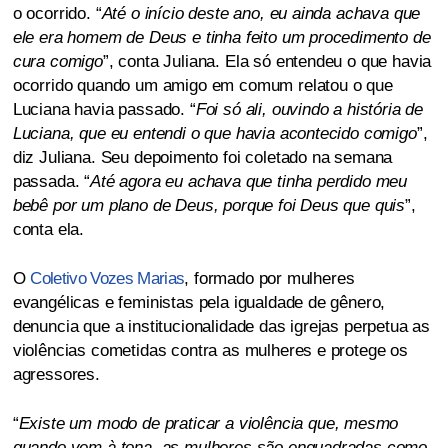
o ocorrido. “
Até o início deste ano, eu ainda achava que
ele era homem de Deus e tinha feito um procedimento de
cura comigo
”, conta Juliana. Ela só entendeu o que havia
ocorrido quando um amigo em comum relatou o que
Luciana havia passado. “
Foi só ali, ouvindo a história de
Luciana, que eu entendi o que havia acontecido comigo
”,
diz Juliana. Seu depoimento foi coletado na semana
passada. “
Até agora eu achava que tinha perdido meu
bebê por um plano de Deus, porque foi Deus que quis
”,
conta ela.
O
Coletivo Vozes Marias
, formado por mulheres
evangélicas e feministas pela igualdade de gênero,
denuncia que a institucionalidade das igrejas perpetua as
violências cometidas contra as mulheres e protege os
agressores.
“
Existe um modo de praticar a violência que, mesmo
quando vem à tona, as mulheres são enquadradas como