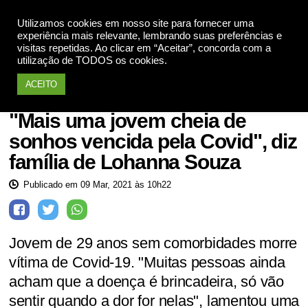
Utilizamos cookies em nosso site para fornecer uma
Apoie
experiência mais relevante, lembrando suas preferências e
visitas repetidas. Ao clicar em “Aceitar”, concorda com a
utilização de TODOS os cookies.
ACEITO
Saúde
"Mais uma jovem cheia de
sonhos vencida pela Covid", diz
família de Lohanna Souza
Publicado em 09 Mar, 2021 às 10h22
Jovem de 29 anos sem comorbidades morre
vítima de Covid-19. "Muitas pessoas ainda
acham que a doença é brincadeira, só vão
sentir quando a dor for nelas", lamentou uma