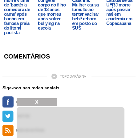
morre vítima
congelar
Catarina:
Estudante da
de ‘bactéria
corpo do filho
Mulher causa
UFRJ morre
comedora de
de 13 anos
tumulto ao
após passar
carne’ após
que morreu
tentar vacinar
mal em
banho em
após sofrer
bebê reborn
academia em
famosa praia
bullying na
em posto do
Copacabana
do litoral
escola
SUS
paulista
COMENTÁRIOS
TOPO DA PÁGINA
Siga-nos nas redes sociais
X
FACEBOOK
TWITTER
FEED DE NOTÍCIAS