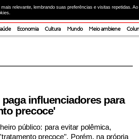
mais relevante, lembrando suas preferências e visitas repetidas. Ao
kies.
aúde
Economia
Cultura
Mundo
Meio ambiene
Colun
paga influenciadores para
nto precoce'
eiro público: para evitar polêmica,
"tratamento precoce", Porém, na própria