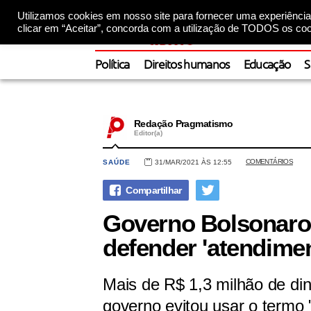
Utilizamos cookies em nosso site para fornecer uma experiência 
clicar em “Aceitar”, concorda com a utilização de TODOS os coo
Política
Direitos humanos
Educação
S
Redação Pragmatismo
Editor(a)
COMENTÁRIOS
SAÚDE
31/MAR/2021 ÀS 12:55
Governo Bolsonaro 
defender 'atendime
Mais de R$ 1,3 milhão de dinh
governo evitou usar o termo 