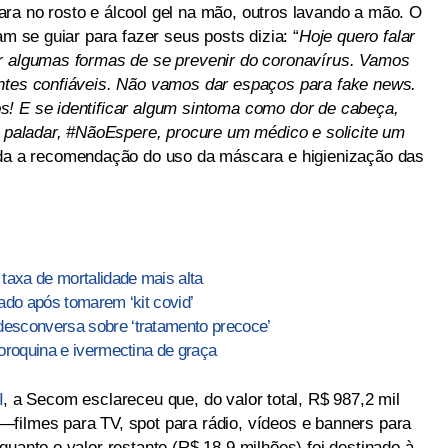
ra no rosto e álcool gel na mão, outros lavando a mão. O
am se guiar para fazer seus posts dizia: “
Hoje quero falar
ar algumas formas de se prevenir do coronavírus. Vamos
ontes confiáveis. Não vamos dar espaços para fake news.
! E se identificar algum sintoma como dor de cabeça,
ou paladar, #NãoEspere, procure um médico e solicite um
inda a recomendação do uso da máscara e higienização das
 taxa de mortalidade mais alta
gado após tomarem ‘kit covid’
desconversa sobre ‘tratamento precoce’
loroquina e ivermectina de graça
I
, a Secom esclareceu que, do valor total, R$ 987,2 mil
filmes para TV, spot para rádio, vídeos e banners para
quanto o valor restante (R$ 18,9 milhões) foi destinado à