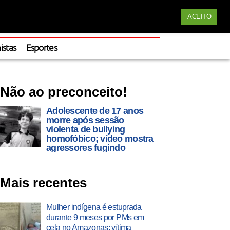
Siga nossas redes
ACEITO
Apoie
istas
Esportes
Não ao preconceito!
Adolescente de 17 anos
morre após sessão
violenta de bullying
homofóbico; vídeo mostra
agressores fugindo
Mais recentes
Mulher indígena é estuprada
durante 9 meses por PMs em
cela no Amazonas; vítima