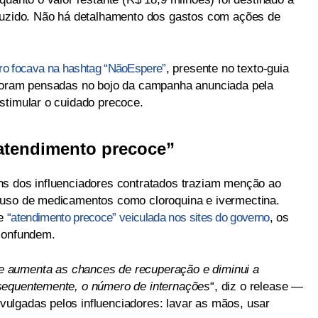
oduzido. Não há detalhamento dos gastos com ações de
ro focava na hashtag “NãoEspere”
, presente no texto-guia
 foram pensadas no bojo da campanha anunciada pela
stimular o cuidado precoce.
atendimento precoce”
ns dos influenciadores contratados traziam menção ao
 uso de medicamentos como cloroquina e ivermectina.
re
“atendimento precoce” veiculada nos sites do governo
, os
 confundem.
 aumenta as chances de recuperação e diminui a
sequentemente, o número de internações
“, diz o release —
ulgadas pelos influenciadores: lavar as mãos, usar