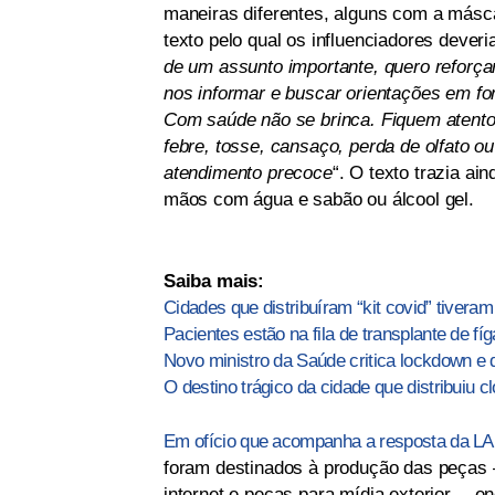
maneiras diferentes, alguns com a másca
texto pelo qual os influenciadores deveri
de um assunto importante, quero reforç
nos informar e buscar orientações em f
Com saúde não se brinca. Fiquem atentos
febre, tosse, cansaço, perda de olfato 
atendimento precoce
“. O texto trazia a
mãos com água e sabão ou álcool gel.
Saiba mais:
Cidades que distribuíram “kit covid” tiveram
Pacientes estão na fila de transplante de fí
Novo ministro da Saúde critica lockdown e 
O destino trágico da cidade que distribuiu c
Em ofício que acompanha a resposta da LA
foram destinados à produção das peças —
internet e peças para mídia exterior— en