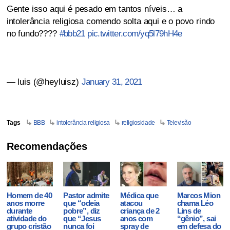
Gente isso aqui é pesado em tantos níveis… a
intolerância religiosa comendo solta aqui e o povo rindo
no fundo????
#bbb21
pic.twitter.com/yq5l79hH4e
— luis (@heyluisz)
January 31, 2021
Tags
BBB
intolerância religiosa
religiosidade
Televisão
Recomendações
Homem de 40
Pastor admite
Médica que
Marcos Mion
anos morre
que “odeia
atacou
chama Léo
durante
pobre”, diz
criança de 2
Lins de
atividade do
que “Jesus
anos com
“gênio”, sai
grupo cristão
nunca foi
spray de
em defesa do