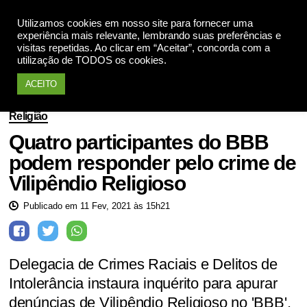
Utilizamos cookies em nosso site para fornecer uma
Apoie
experiência mais relevante, lembrando suas preferências e
visitas repetidas. Ao clicar em “Aceitar”, concorda com a
utilização de TODOS os cookies.
ACEITO
Religião
Quatro participantes do BBB
podem responder pelo crime de
Vilipêndio Religioso
Publicado em 11 Fev, 2021 às 15h21
Delegacia de Crimes Raciais e Delitos de
Intolerância instaura inquérito para apurar
denúncias de Vilipêndio Religioso no 'BBB'.