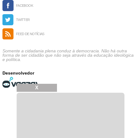
FACEBOOK
TWITTER
FEED DE NOTÍCIAS
Somente a cidadania plena conduz à democracia. Não há outra
forma de ser cidadão que não seja através da educação ideológica
e política.
Desenvolvedor
X