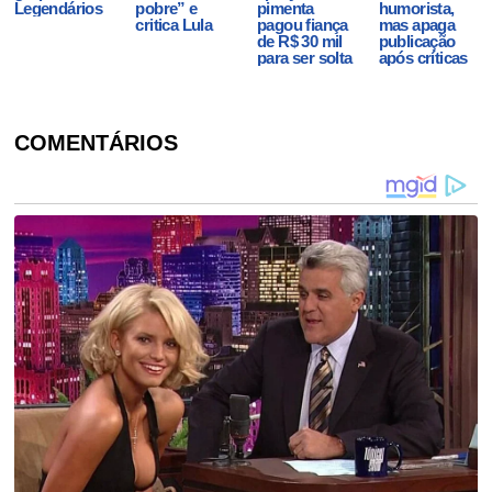
Legendários
pobre” e
pimenta
humorista,
critica Lula
pagou fiança
mas apaga
de R$ 30 mil
publicação
para ser solta
após críticas
COMENTÁRIOS