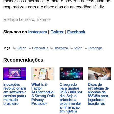
melhor aos enfermos. “A meta é prever a necessidade de
respiradores com até cinco dias de antecedência”, diz.
Rodrigo Loureiro, Exame
Siga-nos no
Instagram
|
Twitter
|
Facebook
Tags
Ciência
Coronavírus
Dinamarca
Saúde
Tecnologia
Recomendações
Inovações
What Is 2-
O segredo
Dicas de
revolucionárias
Factor
para ganhar
estratégia de
em software de
Authentication?
US$ 7.000 por
apostas da
cassino para o
A Strong Online
dia: Seja o
888Win para
mercado
Privacy
primeiro a
jogadores
brasileiro
Protector
experimentar
brasileiros
a mineração
em nuvem