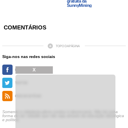
gratuita da
SunnyMining
COMENTÁRIOS
TOPO DA PÁGINA
Siga-nos nas redes sociais
X
FACEBOOK
TWITTER
FEED DE NOTÍCIAS
Somente a cidadania plena conduz à democracia. Não há outra
forma de ser cidadão que não seja através da educação ideológica
e política.