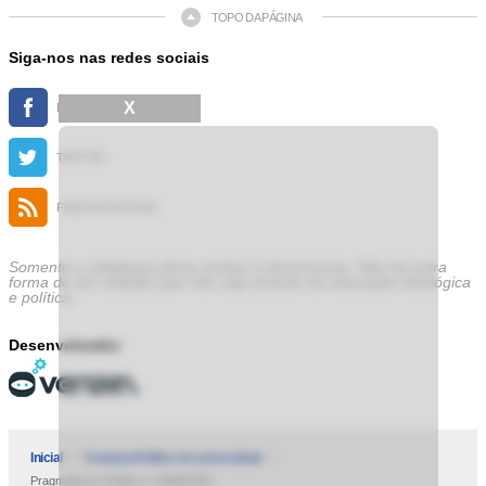
TOPO DA PÁGINA
Siga-nos nas redes sociais
X
FACEBOOK
TWITTER
FEED DE NOTÍCIAS
Somente a cidadania plena conduz à democracia. Não há outra
forma de ser cidadão que não seja através da educação ideológica
e política.
Desenvolvedor
Inicial
Contatos
Política de privacidade
Pragmatismo Político © 2009/2025