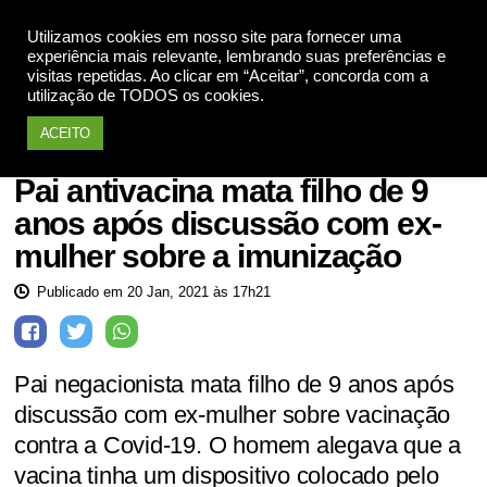
Utilizamos cookies em nosso site para fornecer uma
Apoie
experiência mais relevante, lembrando suas preferências e
visitas repetidas. Ao clicar em “Aceitar”, concorda com a
utilização de TODOS os cookies.
ACEITO
Saúde
Pai antivacina mata filho de 9
anos após discussão com ex-
mulher sobre a imunização
Publicado em 20 Jan, 2021 às 17h21
Pai negacionista mata filho de 9 anos após
discussão com ex-mulher sobre vacinação
contra a Covid-19. O homem alegava que a
vacina tinha um dispositivo colocado pelo