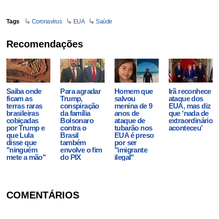
Tags
Coronavírus
EUA
Saúde
Recomendações
Saiba onde
Para agradar
Homem que
Irã reconhece
ficam as
Trump,
salvou
ataque dos
terras raras
conspiração
menina de 9
EUA, mas diz
brasileiras
da família
anos de
que ‘nada de
cobiçadas
Bolsonaro
ataque de
extraordinário
por Trump e
contra o
tubarão nos
aconteceu’
que Lula
Brasil
EUA é preso
disse que
também
por ser
"ninguém
envolve o fim
"imigrante
mete a mão"
do PIX
ilegal"
COMENTÁRIOS