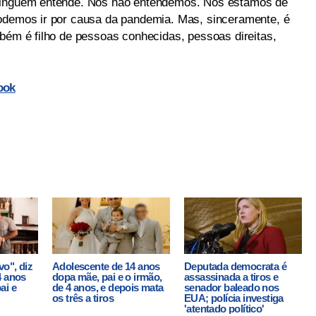
 ninguém entende. Nós não entendemos. Nós estamos de
podemos ir por causa da pandemia. Mas, sinceramente, é
mbém é filho de pessoas conhecidas, pessoas direitas,
ook
vo", diz
Adolescente de 14 anos
Deputada democrata é
4 anos
dopa mãe, pai e o irmão,
assassinada a tiros e
ai e
de 4 anos, e depois mata
senador baleado nos
os três a tiros
EUA; polícia investiga
'atentado político'