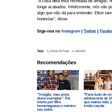
“A casa dela está recheada de amigas,
longe acabados. Infelizmente, nós não 
algo que não dá para entender. Elton ta
honestas”, disse.
Siga-nos no
Instagram
|
Twitter
|
Faceb
Tags
Armas de Fogo
salvador
Recomendações
"Amigão, meu amor,
"Faria tudo de no
aluno exemplar". Pai
adolescente de 1
morto por filho
que matou mãe, p
homenageava o menino
irmão caçula
nas redes