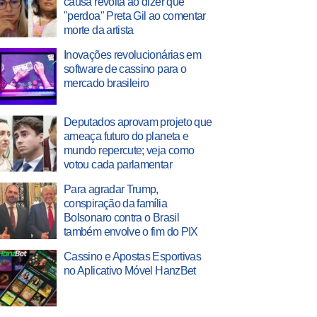
causa revolta ao dizer que
"perdoa" Preta Gil ao comentar
morte da artista
Inovações revolucionárias em
software de cassino para o
mercado brasileiro
Deputados aprovam projeto que
ameaça futuro do planeta e
mundo repercute; veja como
votou cada parlamentar
Para agradar Trump,
conspiração da família
Bolsonaro contra o Brasil
também envolve o fim do PIX
Cassino e Apostas Esportivas
no Aplicativo Móvel HanzBet