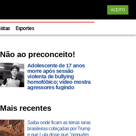
Siga nossas redes
ACEITO
Apoie
istas
Esportes
Não ao preconceito!
Adolescente de 17 anos
morre após sessão
violenta de bullying
homofóbico; vídeo mostra
agressores fugindo
Mais recentes
Saiba onde ficam as terras raras
brasileiras cobiçadas por Trump
e que Lula disse que "ninguém