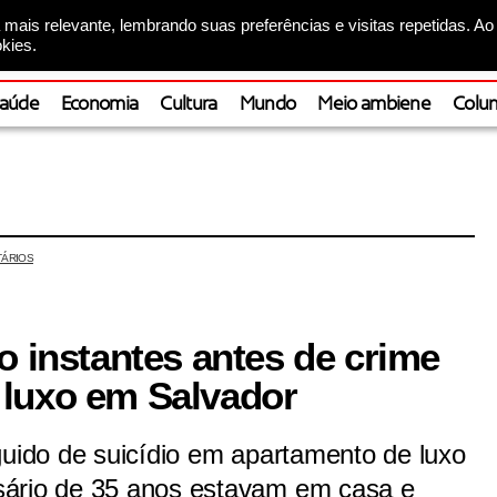
mais relevante, lembrando suas preferências e visitas repetidas. Ao
kies.
aúde
Economia
Cultura
Mundo
Meio ambiene
Colun
ÁRIOS
o instantes antes de crime
 luxo em Salvador
guido de suicídio em apartamento de luxo
sário de 35 anos estavam em casa e