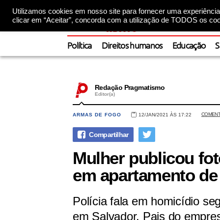
Utilizamos cookies em nosso site para fornecer uma experiência 
clicar em “Aceitar”, concorda com a utilização de TODOS os coo
Política
Direitos humanos
Educação
S
Redação Pragmatismo
Editor(a)
COMENT
ARMAS DE FOGO
12/JAN/2021 ÀS 17:22
Mulher publicou fot
em apartamento de
Polícia fala em homicídio se
em Salvador. Pais do empre