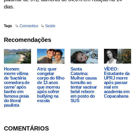
dias.
Tags
Coronavírus
Saúde
Recomendações
Homem
Atriz quer
Santa
VÍDEO:
morre vítima
congelar
Catarina:
Estudante da
de ‘bactéria
corpo do filho
Mulher causa
UFRJ morre
comedora de
de 13 anos
tumulto ao
após passar
carne’ após
que morreu
tentar vacinar
mal em
banho em
após sofrer
bebê reborn
academia em
famosa praia
bullying na
em posto do
Copacabana
do litoral
escola
SUS
paulista
COMENTÁRIOS