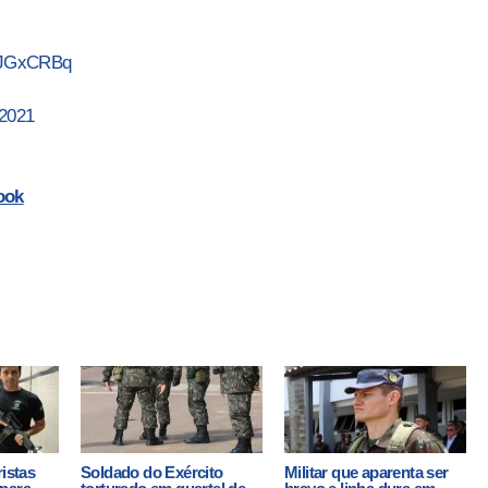
VcJGxCRBq
 2021
ook
ristas
Soldado do Exército
Militar que aparenta ser