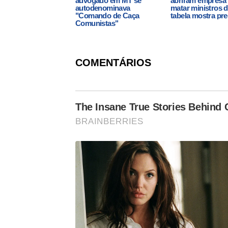
advogado em MT se
abriram empresa 
autodenominava
matar ministros 
"Comando de Caça
tabela mostra pr
Comunistas"
COMENTÁRIOS