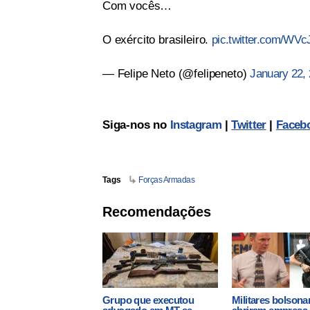
Com vocês…
O exército brasileiro.
pic.twitter.com/W
— Felipe Neto (@felipeneto)
January 22,
Siga-nos no
Instagram
|
Twitter
|
Faceb
Tags
Forças Armadas
Recomendações
Grupo que executou
Militares bolsona