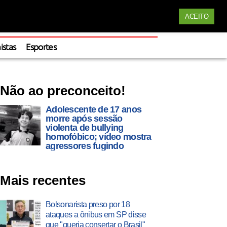
Siga nossas redes
ACEITO
Apoie
istas
Esportes
Não ao preconceito!
Adolescente de 17 anos
morre após sessão
violenta de bullying
homofóbico; vídeo mostra
agressores fugindo
Mais recentes
Bolsonarista preso por 18
ataques a ônibus em SP disse
que "queria consertar o Brasil"