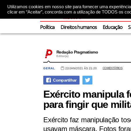
Utilizamos cookies em nosso site para fornecer uma experiência 
clicar em “Aceitar”, concorda com a utilização de TODOS os coo
Política
Direitos humanos
Educação
S
Redação Pragmatismo
Editor(a)
COMENTÁRIOS
GERAL
22/JAN/2021 ÀS 21:20
Exército manipula f
para fingir que mil
Exército faz manipulação tos
usavam máscara. Fotos foram