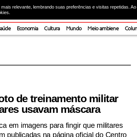
mais relevante, lembrando suas preferências e visitas repetidas. Ao
kies.
aúde
Economia
Cultura
Mundo
Meio ambiene
Colun
oto de treinamento militar
itares usavam máscara
ca em imagens para fingir que militares
 publicadas na página oficial do Centro