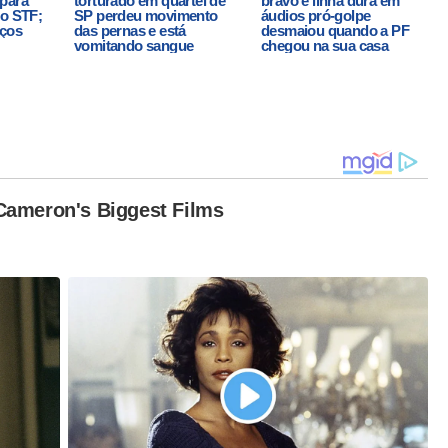
para
torturado em quartel de
bravo e linha dura em
do STF;
SP perdeu movimento
áudios pró-golpe
eços
das pernas e está
desmaiou quando a PF
vomitando sangue
chegou na sua casa