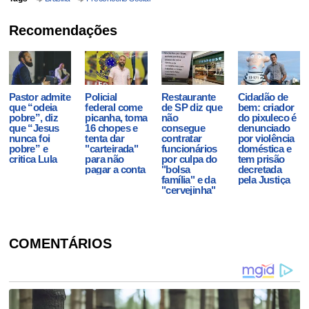
Recomendações
Pastor admite
Policial
Restaurante
Cidadão de
que “odeia
federal come
de SP diz que
bem: criador
pobre”, diz
picanha, toma
não
do pixuleco é
que “Jesus
16 chopes e
consegue
denunciado
nunca foi
tenta dar
contratar
por violência
pobre” e
"carteirada"
funcionários
doméstica e
critica Lula
para não
por culpa do
tem prisão
pagar a conta
"bolsa
decretada
família" e da
pela Justiça
"cervejinha"
COMENTÁRIOS