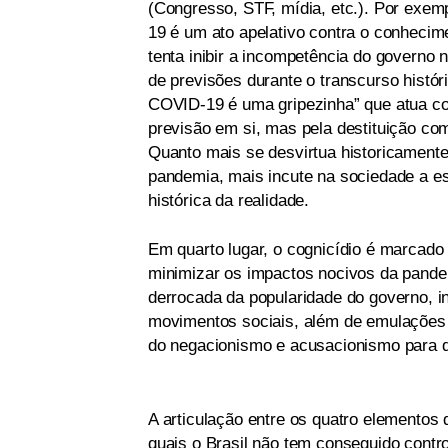
(Congresso, STF, mídia, etc.). Por exem
19 é um ato apelativo contra o conhecim
tenta inibir a incompetência do governo
de previsões durante o transcurso histór
COVID-19 é uma gripezinha” que atua co
previsão em si, mas pela destituição com
Quanto mais se desvirtua historicament
pandemia, mais incute na sociedade a 
histórica da realidade.
Em quarto lugar, o cognicídio é marcado
minimizar os impactos nocivos da pandem
derrocada da popularidade do governo, i
movimentos sociais, além de emulações p
do negacionismo e acusacionismo para qu
A articulação entre os quatro elemento
quais o Brasil não tem conseguido cont