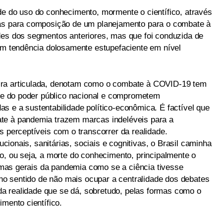
de do uso do conhecimento, mormente o científico, através
tas para composição de um planejamento para o combate à
des dos segmentos anteriores, mas que foi conduzida de
com tendência dolosamente estupefaciente em nível
ira articulada, denotam como o combate à COVID-19 tem
arte do poder público nacional e comprometem
s e a sustentabilidade político-econômica. É factível que
te à pandemia trazem marcas indeléveis para a
s perceptíveis com o transcorrer da realidade.
tucionais, sanitárias, sociais e cognitivas, o Brasil caminha
o, ou seja, a morte do conhecimento, principalmente o
blemas gerais da pandemia como se a ciência tivesse
l no sentido de não mais ocupar a centralidade dos debates
s da realidade que se dá, sobretudo, pelas formas como o
imento científico.