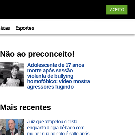
Siga nossas redes
ACEITO
Apoie
istas
Esportes
Não ao preconceito!
Adolescente de 17 anos
morre após sessão
violenta de bullying
homofóbico; vídeo mostra
agressores fugindo
Mais recentes
Juiz que atropelou ciclista
enquanto dirigia bêbado com
mulher nua no colo é solto após