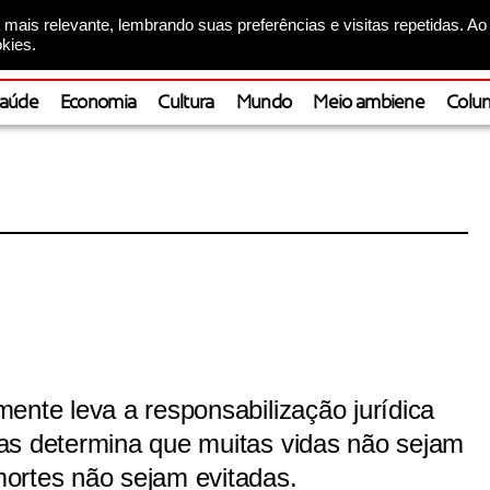
mais relevante, lembrando suas preferências e visitas repetidas. Ao
kies.
aúde
Economia
Cultura
Mundo
Meio ambiene
Colun
ente leva a responsabilização jurídica
as determina que muitas vidas não sejam
ortes não sejam evitadas.