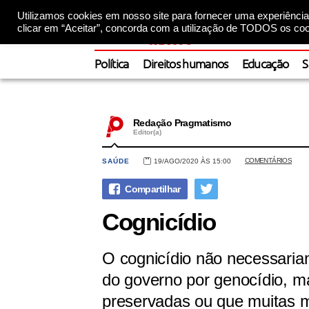
Utilizamos cookies em nosso site para fornecer uma experiência 
clicar em “Aceitar”, concorda com a utilização de TODOS os coo
Política
Direitos humanos
Educação
S
Redação Pragmatismo
Editor(a)
COMENTÁRIOS
SAÚDE
19/AGO/2020 ÀS 15:00
Cognicídio
O cognicídio não necessariam
do governo por genocídio, m
preservadas ou que muitas m