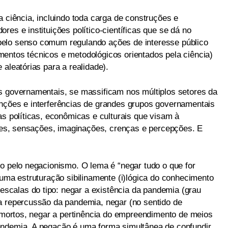
a ciência, incluindo toda carga de construções e
res e instituições político-científicas que se dá no
elo senso comum regulando ações de interesse público
entos técnicos e metodológicos orientados pela ciência)
 aleatórias para a realidade).
s governamentais, se massificam nos múltiplos setores da
nções e interferências de grandes grupos governamentais
as políticas, econômicas e culturais que visam à
ições, sensações, imaginações, crenças e percepções. E
do pelo negacionismo. O lema é “negar tudo o que for
 uma estruturação sibilinamente (i)lógica do conhecimento
calas do tipo: negar a existência da pandemia (grau
a repercussão da pandemia, negar (no sentido de
e mortos, negar a pertinência do empreendimento de meios
andemia. A negação é uma forma simultânea de confundir