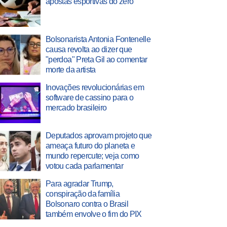
apostas esportivas do zero
Bolsonarista Antonia Fontenelle
causa revolta ao dizer que
"perdoa" Preta Gil ao comentar
morte da artista
Inovações revolucionárias em
software de cassino para o
mercado brasileiro
Deputados aprovam projeto que
ameaça futuro do planeta e
mundo repercute; veja como
votou cada parlamentar
Para agradar Trump,
conspiração da família
Bolsonaro contra o Brasil
também envolve o fim do PIX