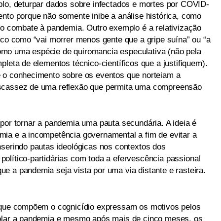
plo, deturpar dados sobre infectados e mortes por COVID-
ento porque não somente inibe a análise histórica, como
 no combate à pandemia. Outro exemplo é a relativização
ico como “vai morrer menos gente que a gripe suína” ou “a
mo uma espécie de quiromancia especulativa (não pela
pleta de elementos técnico-científicos que a justifiquem).
e o conhecimento sobre os eventos que norteiam a
escassez de uma reflexão que permita uma compreensão
 por tornar a pandemia uma pauta secundária. A ideia é
ia e a incompetência governamental a fim de evitar a
nserindo pautas ideológicas nos contextos dos
olítico-partidárias com toda a efervescência passional
e a pandemia seja vista por uma via distante e rasteira.
s que compõem o cognicídio expressam os motivos pelos
rolar a pandemia e mesmo após mais de cinco meses, os