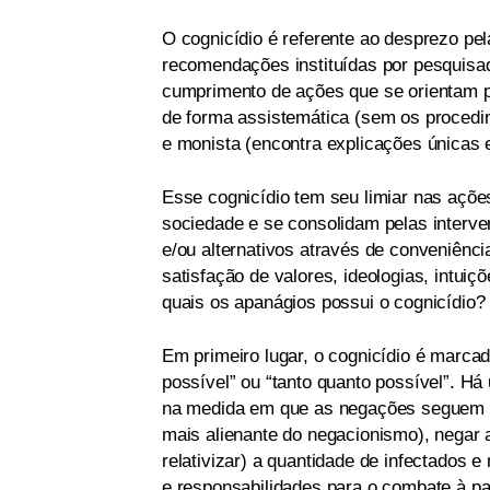
O cognicídio é referente ao desprezo pel
recomendações instituídas por pesquisado
cumprimento de ações que se orientam p
de forma assistemática (sem os procedim
e monista (encontra explicações únicas e
Esse cognicídio tem seu limiar nas açõe
sociedade e se consolidam pelas interve
e/ou alternativos através de conveniênci
satisfação de valores, ideologias, intu
quais os apanágios possui o cognicídio?
Em primeiro lugar, o cognicídio é marca
possível” ou “tanto quanto possível”. Há
na medida em que as negações seguem es
mais alienante do negacionismo), negar 
relativizar) a quantidade de infectados 
e responsabilidades para o combate à p