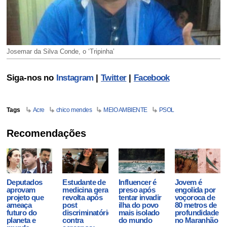
Josemar da Silva Conde, o ‘Tripinha’
Siga-nos no
Instagram
|
Twitter
|
Facebook
Tags
Acre
chico mendes
MEIO AMBIENTE
PSOL
Recomendações
Deputados
Estudante de
Influencer é
Jovem é
aprovam
medicina gera
preso após
engolida por
projeto que
revolta após
tentar invadir
voçoroca de
ameaça
post
ilha do povo
80 metros de
futuro do
discriminatório
mais isolado
profundidade
planeta e
contra
do mundo
no Maranhão