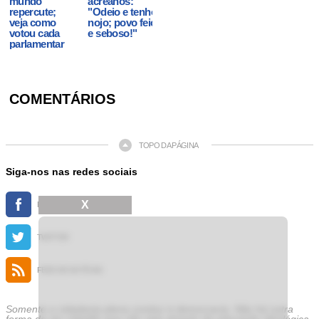
mundo
acreanos:
repercute;
"Odeio e tenho
veja como
nojo; povo feio
votou cada
e seboso!"
parlamentar
COMENTÁRIOS
TOPO DA PÁGINA
Siga-nos nas redes sociais
X
FACEBOOK
TWITTER
FEED DE NOTÍCIAS
Somente a cidadania plena conduz à democracia. Não há outra
forma de ser cidadão que não seja através da educação ideológica