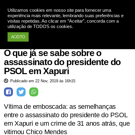
Utilizamos cookies em nosso site para fornecer uma
Apoie
experiência mais relevante, lembrando suas preferências e
visitas repetidas. Ao clicar em “Aceitar”, concorda com a
utilização de TODOS os cookies.
ACEITO
Meio Ambiente
O que já se sabe sobre o
assassinato do presidente do
PSOL em Xapuri
Publicado em 22 Nov, 2019 às 16h15
Vítima de emboscada: as semelhanças
entre o assassinato do presidente do PSOL
em Xapuri e um crime de 31 anos atrás, que
vitimou Chico Mendes