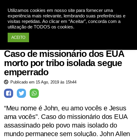
Utilizamos cookies em nosso site para fornecer uma
Apoie
experiência mais relevante, lembrando suas preferências e
visitas repetidas. Ao clicar em “Aceitar”, concorda com a
utilização de TODOS os cookies.
ACEITO
Curiosidades
Caso de missionário dos EUA
morto por tribo isolada segue
emperrado
Publicado em 15 Ago, 2019 às 15h44
“Meu nome é John, eu amo vocês e Jesus
ama vocês”. Caso do missionário dos EUA
assassinado pelo povo mais isolado do
mundo permanece sem solução. John Allen