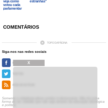
veja como
estranhas"
votou cada
parlamentar
COMENTÁRIOS
TOPO DA PÁGINA
Siga-nos nas redes sociais
X
FACEBOOK
TWITTER
FEED DE NOTÍCIAS
Somente a cidadania plena conduz à democracia. Não há outra
forma de ser cidadão que não seja através da educação ideológica
e política.