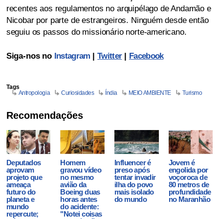
recentes aos regulamentos no arquipélago de Andamão e
Nicobar por parte de estrangeiros. Ninguém desde então
seguiu os passos do missionário norte-americano.
Siga-nos no
Instagram
|
Twitter
|
Facebook
Tags
Antropologia
Curiosidades
Índia
MEIO AMBIENTE
Turismo
Recomendações
Deputados
Homem
Influencer é
Jovem é
aprovam
gravou vídeo
preso após
engolida por
projeto que
no mesmo
tentar invadir
voçoroca de
ameaça
avião da
ilha do povo
80 metros de
futuro do
Boeing duas
mais isolado
profundidade
planeta e
horas antes
do mundo
no Maranhão
mundo
do acidente:
repercute;
"Notei coisas