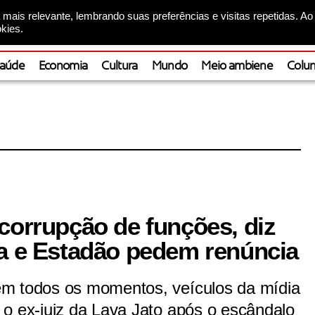
mais relevante, lembrando suas preferências e visitas repetidas. Ao
kies.
aúde
Economia
Cultura
Mundo
Meio ambiene
Colun
corrupção de funções, diz
ha e Estadão pedem renúncia
em todos os momentos, veículos da mídia
 o ex-juiz da Lava Jato após o escândalo