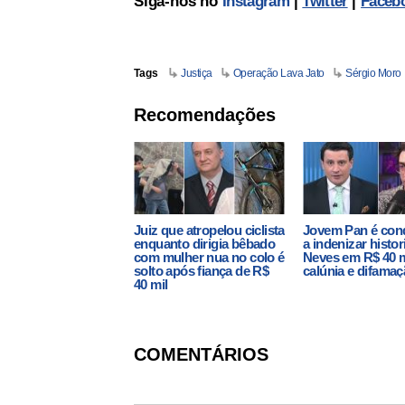
Siga-nos no
Instagram
|
Twitter
|
Faceb
Tags
Justiça
Operação Lava Jato
Sérgio Moro
Recomendações
Juiz que atropelou ciclista
Jovem Pan é con
enquanto dirigia bêbado
a indenizar histor
com mulher nua no colo é
Neves em R$ 40 m
solto após fiança de R$
calúnia e difama
40 mil
COMENTÁRIOS