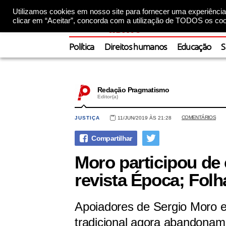
Utilizamos cookies em nosso site para fornecer uma experiência 
clicar em “Aceitar”, concorda com a utilização de TODOS os coo
Política
Direitos humanos
Educação
S
Redação Pragmatismo
Editor(a)
COMENTÁRIOS
JUSTIÇA
11/JUN/2019 ÀS 21:28
Moro participou de 
revista Época; Fol
Apoiadores de Sergio Moro 
tradicional agora abandonam