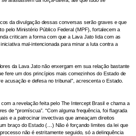
e se afastassem da força-tarefa, até que tudo se
íticos da divulgação dessas conversas serão graves e que
o pelo Ministério Público Federal (MPF), fortalecem a
inda criticam a forma com que a Lava Jato lida com as
 iniciativa mal-intencionada para minar a luta contra a
dores da Lava Jato não enxergam em sua relação bastante
ue fere um dos princípios mais comezinhos do Estado de
re acusação e defesa no tribunal”, acrescenta o Estado.
com a revelação feita pelo The Intercept Brasil e chama a
es de “promíscua”. “Com alguma frequência, foi flagrada
ais e a patrocinar invectivas que ameaçam direitos
m braço do Estado (…) Não é forçando limites da lei que
processo não é estritamente seguido, só a delinquência