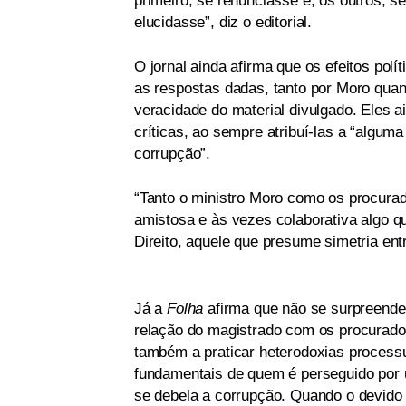
primeiro, se renunciasse e, os outros, s
elucidasse”, diz o editorial.
O jornal ainda afirma que os efeitos pol
as respostas dadas, tanto por Moro quant
veracidade do material divulgado. Eles a
críticas, ao sempre atribuí-las a “alguma
corrupção”.
“Tanto o ministro Moro como os procura
amistosa e às vezes colaborativa algo q
Direito, aquele que presume simetria ent
Já a
Folha
afirma que não se surpreende 
relação do magistrado com os procurador
também a praticar heterodoxias processu
fundamentais de quem é perseguido por u
se debela a corrupção. Quando o devido 