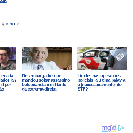
ook
VazaJato
denada
Desembargador que
Limites nas operações
iador Ian
mandou soltar assassino
policiais: a última palavra
il por
bolsonarista é militante
é (necessariamente) do
ção
da extrema-direita
STF?