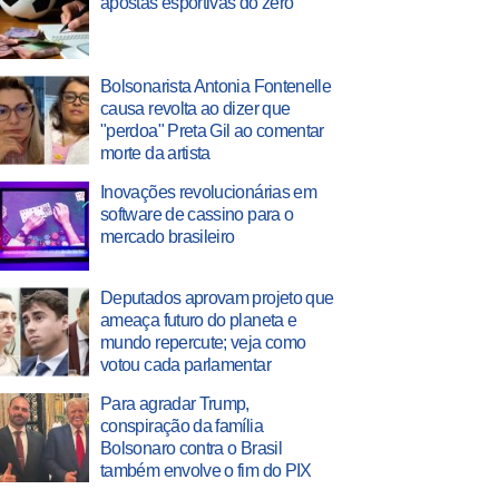
apostas esportivas do zero
Bolsonarista Antonia Fontenelle
causa revolta ao dizer que
"perdoa" Preta Gil ao comentar
morte da artista
Inovações revolucionárias em
software de cassino para o
mercado brasileiro
Deputados aprovam projeto que
ameaça futuro do planeta e
mundo repercute; veja como
votou cada parlamentar
Para agradar Trump,
conspiração da família
Bolsonaro contra o Brasil
também envolve o fim do PIX