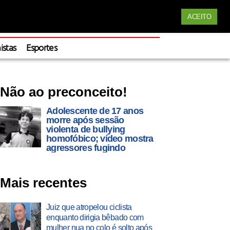
Siga nossas redes
ACEITO
Apoie
istas
Esportes
Não ao preconceito!
Adolescente de 17 anos
morre após sessão
violenta de bullying
homofóbico; vídeo mostra
agressores fugindo
Mais recentes
Juiz que atropelou ciclista
enquanto dirigia bêbado com
mulher nua no colo é solto após