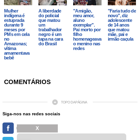
Mulher
A liberdade
"Amigão,
"Faria tudo de
indígena é
do policial
meu amor,
novo", diz
estuprada
que matou
aluno
adolescente
durante 9
um
exemplar".
de 14 anos
meses por
trabalhador
Pai morto por
que matou
PMs em cela
negro é um
filho
mãe, pai e
no
tapa na cara
homenageava
irmão caçula
Amazonas;
do Brasil
o menino nas
vítima
redes
amamentava
bebê
COMENTÁRIOS
TOPO DA PÁGINA
Siga-nos nas redes sociais
X
FACEBOOK