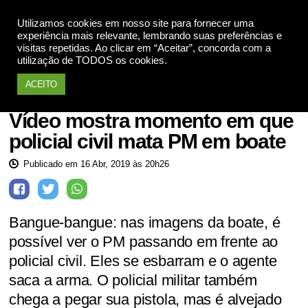
Utilizamos cookies em nosso site para fornecer uma
Apoie
experiência mais relevante, lembrando suas preferências e
visitas repetidas. Ao clicar em “Aceitar”, concorda com a
utilização de TODOS os cookies.
ACEITO
Armas de Fogo
Vídeo mostra momento em que
policial civil mata PM em boate
Publicado em 16 Abr, 2019 às 20h26
Bangue-bangue: nas imagens da boate, é
possível ver o PM passando em frente ao
policial civil. Eles se esbarram e o agente
saca a arma. O policial militar também
chega a pegar sua pistola, mas é alvejado