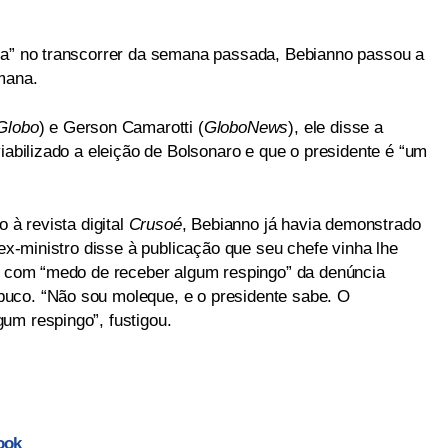
ura” no transcorrer da semana passada, Bebianno passou a
mana.
Globo
) e Gerson Camarotti (
GloboNews
), ele disse a
viabilizado a eleição de Bolsonaro e que o presidente é “um
o à revista digital
Crusoé
, Bebianno já havia demonstrado
 ex-ministro disse à publicação que seu chefe vinha lhe
ia com “medo de receber algum respingo” da denúncia
uco. “Não sou moleque, e o presidente sabe. O
um respingo”, fustigou.
ook