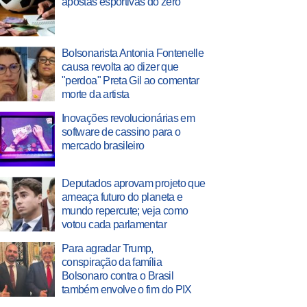
apostas esportivas do zero
Bolsonarista Antonia Fontenelle
causa revolta ao dizer que
"perdoa" Preta Gil ao comentar
morte da artista
Inovações revolucionárias em
software de cassino para o
mercado brasileiro
Deputados aprovam projeto que
ameaça futuro do planeta e
mundo repercute; veja como
votou cada parlamentar
Para agradar Trump,
conspiração da família
Bolsonaro contra o Brasil
também envolve o fim do PIX