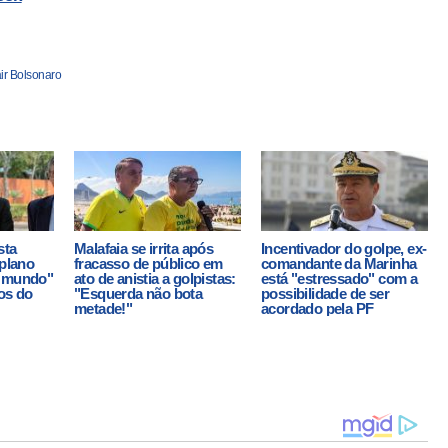
ir Bolsonaro
sta
Malafaia se irrita após
Incentivador do golpe, ex-
 plano
fracasso de público em
comandante da Marinha
o mundo"
ato de anistia a golpistas:
está "estressado" com a
os do
"Esquerda não bota
possibilidade de ser
metade!"
acordado pela PF