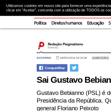
Utilizamos cookies em nosso site para fornecer uma experiência 
clicar em “Aceitar”, concorda com a utilização de TODOS os coo
Política
Direitos humanos
Educação
S
Redação Pragmatismo
Editor(a)
COMENTÁRIOS
GOVERNO
18/FEV/2019 ÀS 20:38
Sai Gustavo Bebiann
Gustavo Bebianno (PSL) é de
Presidência da República. Q
general Floriano Peixoto