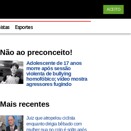
Siga nossas redes
ACEITO
Apoie
istas
Esportes
Não ao preconceito!
Adolescente de 17 anos
morre após sessão
violenta de bullying
homofóbico; vídeo mostra
agressores fugindo
Mais recentes
Juiz que atropelou ciclista
enquanto dirigia bêbado com
mulher nua no colo é solto após