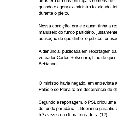
atrás era um dos principais homens de co
quando o agora ex-ministro foi alçado, i
durante o pleito.
Nessa condição, era ele quem tinha a re
manuseio do fundo partidário, justament
acusação de que dinheiro público foi usad
A denúncia, publicada em reportagem d
vereador Carlos Bolsonaro, filho de quem
Bebianno.
O ministro havia negado, em entrevista a
Palácio do Planalto em decorrência de d
Segundo a reportagem, o PSL criou uma “
do fundo partidário –, Bebianno garanti
três vezes na última terça-feira (12).