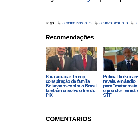
Tags
Governo Bolsonaro
Gustavo Bebianno
Ja
Recomendações
Para agradar Trump,
Policial bolsonari
conspiração da família
revela, em áudio,
Bolsonaro contra o Brasil
para "matar mei
também envolve o fim do
e prender ministr
PIX
STF
COMENTÁRIOS