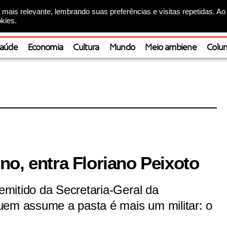
mais relevante, lembrando suas preferências e visitas repetidas. Ao
kies.
aúde
Economia
Cultura
Mundo
Meio ambiene
Colun
o, entra Floriano Peixoto
mitido da Secretaria-Geral da
uem assume a pasta é mais um militar: o