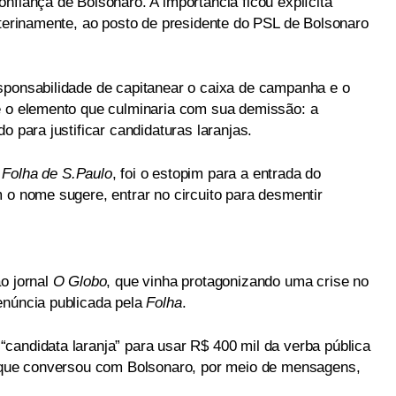
nfiança de Bolsonaro. A importância ficou explícita
nterinamente, ao posto de presidente do PSL de Bolsonaro
sponsabilidade de capitanear o caixa de campanha e o
e o elemento que culminaria com sua demissão: a
o para justificar candidaturas laranjas.
a
Folha de S.Paulo
, foi o estopim para a entrada do
 o nome sugere, entrar no circuito para desmentir
o jornal
O Globo
, que vinha protagonizando uma crise no
enúncia publicada pela
Folha
.
candidata laranja” para usar R$ 400 mil da verba pública
u que conversou com Bolsonaro, por meio de mensagens,