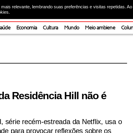
mais relevante, lembrando suas preferências e visitas repetidas. Ao
kies.
aúde
Economia
Cultura
Mundo
Meio ambiene
Colun
da Residência Hill não é
, série recém-estreada da Netflix, usa o
de para provocar reflexões sobre os