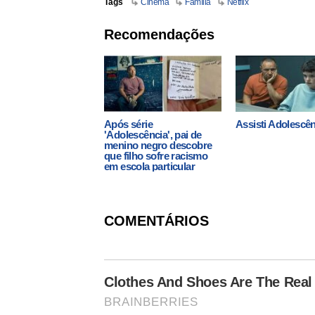
Tags
Cinema
Família
Netflix
Recomendações
Após série
Assisti Adolescê
'Adolescência', pai de
menino negro descobre
que filho sofre racismo
em escola particular
COMENTÁRIOS