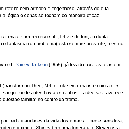
m roteiro bem armado e engenhoso, através do qual
 a lógica e cenas se fecham de maneira eficaz.
s cenas é um recurso sutil, feliz e de função dupla:
o o fantasma (ou problema) está sempre presente, mesmo
o.
livro de
Shirley Jackson
(1959), já levado para as telas em
l (transformou Theo, Nell e Luke em irmãos e uniu a eles
de sangue onde antes havia estranhos – a decisão favorece
 questão familiar no centro da trama.
por particularidades da vida dos irmãos: Theo é sensitiva,
endente químico, Shirley tem uma funerária e Steven vira