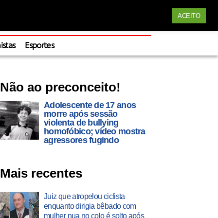
Siga nossas redes
ACEITO
Apoie
istas
Esportes
Não ao preconceito!
Adolescente de 17 anos
morre após sessão
violenta de bullying
homofóbico; vídeo mostra
agressores fugindo
Mais recentes
Juiz que atropelou ciclista
enquanto dirigia bêbado com
mulher nua no colo é solto após