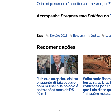
O inimigo número 1 continua o mesmo, o P
Acompanhe
Pragmatismo Político
no
Tags
Eleições 2018
Esquerda
Justiça
Lula
Recomendações
Juiz que atropelou ciclista
Saiba onde ficam
enquanto dirigia bêbado
terras raras brasi
com mulher nua no colo é
cobiçadas por Tr
solto após fiança de R$
que Lula disse q
40 mil
"ninguém mete a