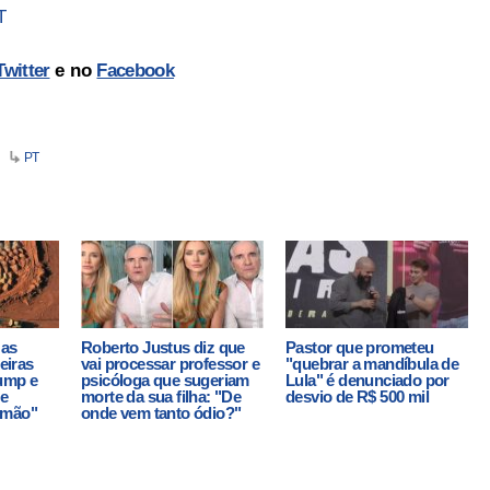
T
Twitter
e no
Facebook
PT
 as
Roberto Justus diz que
Pastor que prometeu
leiras
vai processar professor e
"quebrar a mandíbula de
ump e
psicóloga que sugeriam
Lula" é denunciado por
ue
morte da sua filha: "De
desvio de R$ 500 mil
 mão"
onde vem tanto ódio?"