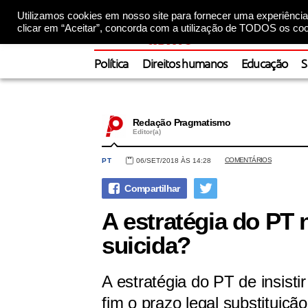
Utilizamos cookies em nosso site para fornecer uma experiência 
clicar em “Aceitar”, concorda com a utilização de TODOS os coo
Política
Direitos humanos
Educação
S
Redação Pragmatismo
Editor(a)
COMENTÁRIOS
PT
06/SET/2018 ÀS 14:28
A estratégia do PT 
suicida?
A estratégia do PT de insist
fim o prazo legal substitui