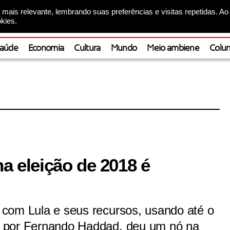
mais relevante, lembrando suas preferências e visitas repetidas. Ao
kies.
aúde
Economia
Cultura
Mundo
Meio ambiene
Colun
na eleição de 2018 é
ir com Lula e seus recursos, usando até o
ção por Fernando Haddad, deu um nó na