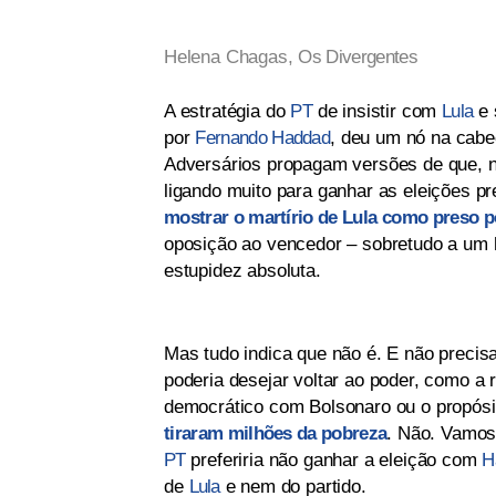
Helena Chagas,
Os Divergentes
A estratégia do
PT
de insistir com
Lula
e 
por
Fernando Haddad
, deu um nó na cabe
Adversários propagam versões de que, na 
ligando muito para ganhar as eleições pre
mostrar o martírio de Lula
como preso po
oposição ao vencedor – sobretudo a um 
estupidez absoluta.
Mas tudo indica que não é. E não preci
poderia desejar voltar ao poder, como a
democrático com Bolsonaro ou o propósit
tiraram milhões da pobreza
. Não. Vamos 
PT
preferiria não ganhar a eleição com
H
de
Lula
e nem do partido.