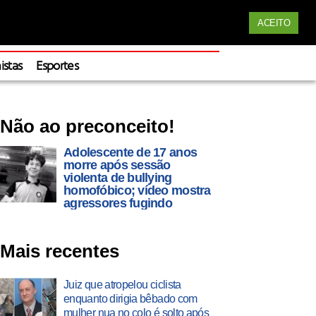
Siga nossas redes
ACEITO
Apoie
istas
Esportes
Não ao preconceito!
Adolescente de 17 anos
morre após sessão
violenta de bullying
homofóbico; vídeo mostra
agressores fugindo
Mais recentes
Juiz que atropelou ciclista
enquanto dirigia bêbado com
mulher nua no colo é solto após