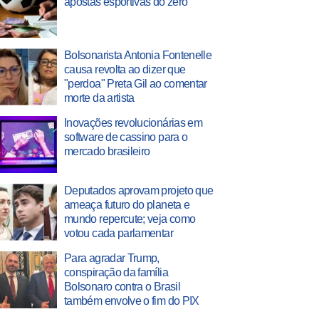
apostas esportivas do zero
Bolsonarista Antonia Fontenelle
causa revolta ao dizer que
"perdoa" Preta Gil ao comentar
morte da artista
Inovações revolucionárias em
software de cassino para o
mercado brasileiro
Deputados aprovam projeto que
ameaça futuro do planeta e
mundo repercute; veja como
votou cada parlamentar
Para agradar Trump,
conspiração da família
Bolsonaro contra o Brasil
também envolve o fim do PIX