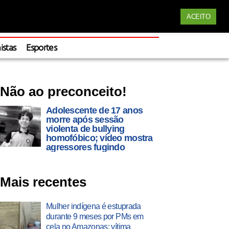
Siga nossas redes
ACEITO
Apoie
istas
Esportes
Não ao preconceito!
Adolescente de 17 anos
morre após sessão
violenta de bullying
homofóbico; vídeo mostra
agressores fugindo
Mais recentes
Mulher indígena é estuprada
durante 9 meses por PMs em
cela no Amazonas; vítima