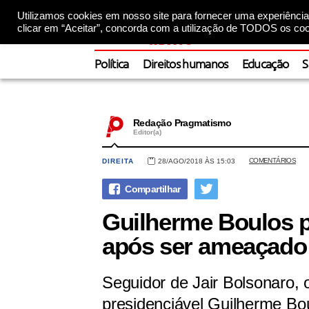
Utilizamos cookies em nosso site para fornecer uma experiência 
clicar em “Aceitar”, concorda com a utilização de TODOS os coo
Política
Direitos humanos
Educação
S
Redação Pragmatismo
Editor(a)
COMENTÁRIOS
DIREITA
28/AGO/2018 ÀS 15:03
Guilherme Boulos p
após ser ameaçado
Seguidor de Jair Bolsonaro,
presidenciável Guilherme 