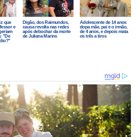
iz que
Digão, dos Raimundos,
Adolescente de 14 anos
fessor e
causa revolta nas redes
dopa mãe, pai e o irmão,
geriam
após debochar da morte
de 4 anos, e depois mata
a: "De
de Juliana Marins
os três a tiros
dio?"