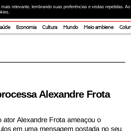
mais relevante, lembrando suas preferências e visitas repetidas. Ao
kies.
aúde
Economia
Cultura
Mundo
Meio ambiene
Colun
rocessa Alexandre Frota
 o ator Alexandre Frota ameaçou o
Boulos em uma mensagem postada no seu